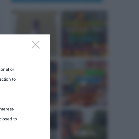
sonal or
ection to
nterest-
closed to