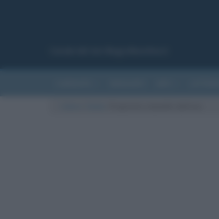
Canale del sito Biografieonline.it
CURIOSITÀ
RIASSUNTI
ARTI
LETTER
Cultura
/
Salute
/
Proprietà e benefici dell’uva