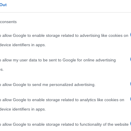
 al sistema nervoso.
Out
reumatici e articolari, è consigliata durante periodi
consents
 gravidanza e allattamento, in caso di astenia. Il
o allow Google to enable storage related to advertising like cookies on
 soffre di stitichezza, obesità, ipertensione ed
evice identifiers in apps.
o allow my user data to be sent to Google for online advertising
pia
” (dal termine greco “ampelos”, che significa
s.
 in beauty farm e centri estetici specializzati, ha la
 periodo di terapia si consuma uva con semi e
to allow Google to send me personalized advertising.
rrivare a due chili al giorno. La cura va cominciata
o allow Google to enable storage related to analytics like cookies on
ta in Austria e Germania. I risultati
evice identifiers in apps.
lari sono più tonici, la pelle levigata e pura,
o allow Google to enable storage related to functionality of the website
li centri a questo regime alimentare si abbinano