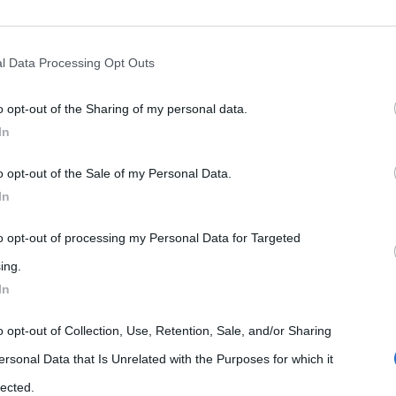
rately opt-out of the further disclosure of your personal information by
he IAB’s list of downstream participants.
l Data Processing Opt Outs
o opt-out of the Sharing of my personal data.
tion may also be disclosed by us to third parties on the IAB’s List of 
In
 that may further disclose it to other third parties.
o opt-out of the Sale of my Personal Data.
 that this website/app uses one or more Google services and may gath
In
including but not limited to your visit or usage behaviour. You may click 
 to Google and its third-party tags to use your data for below specifi
to opt-out of processing my Personal Data for Targeted
ogle consent section.
ing.
izzante, ricco di polifenoli, acido tartarico,
In
i, sali minerali (magnesio, ferro, potassio). L’uva
o opt-out of Collection, Use, Retention, Sale, and/or Sharing
iuretici
e lassativi, stimola le funzioni epatiche e del
ersonal Data that Is Unrelated with the Purposes for which it
l’attività cardiaca, regolarizza il livello di
lected.