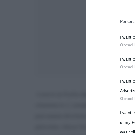
You may sepa
parties on t
Persona
I want t
This informa
Opted 
Participants
I want t
Please note
Opted 
information 
deny consent
I want 
in below Go
Advertis
L’uva è un frutto depurativo e rimineral
Opted 
vitamine A, C, complesso PP e B, zuccher
I want t
può essere sfruttata per i suoi effetti
d
of my P
pancreas, riduce l’acido urico, favorisce 
was col