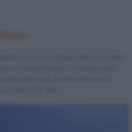
ll’uva
efiche, un’eccezionale alleata della salute e della
nche in trattamenti estetici. Per esempio, pochi
va possono bastare per eliminare pesantezza e
 ai capelli e alla pelle.