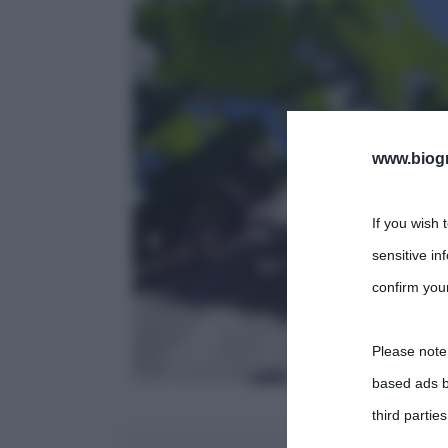
www.biogra
If you wish 
sensitive in
confirm your
Please note
based ads b
third parties