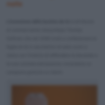
nate
L’invenzione delle bustine da tè
è attribuita
al commerciante newyorkese Thomas
Sullivan che nel 1908 iniziò a confezionare le
foglie di tè in sacchettini di seta cuciti a
mano con l’intento di diffondere la bevanda e
la sua commercializzazione, inviandone un
campione gratuito ai clienti.