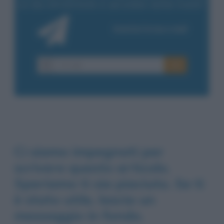
Ci siamo impegnati per
scrivere questo articolo.
Speriamo ti sia piaciuto. Se ti
è stato utile, lascia un
messaggio in fondo.