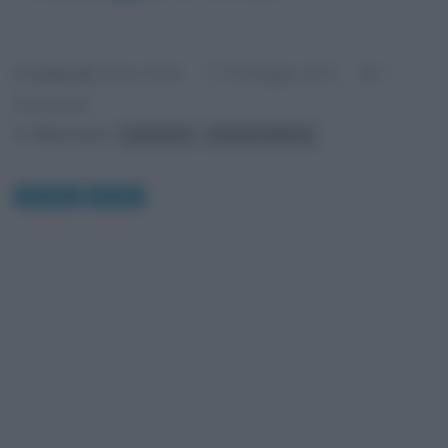
Scritto da:
Gloria Scott
1
15 Maggio 2013
Commento
Riferimenti:
invenzioni
Thomas Sullivan
Curiosità
Perché