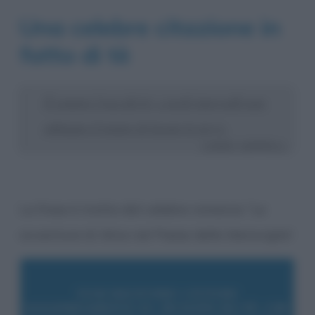
Una celebre citazione in
fatto di tè
È sempre l’ora del tè, e negli intervalli non
abbiamo il tempo di lavare le tazze.
LEWIS CARROLL
La frase è tratta dal celebre romanzo “Le
avventure di Alice nel Paese delle Meraviglie”.