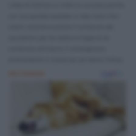
L’idea di Sullivan si rivelò un successo poiché,
con sua grande sorpresa, si rese conto che i
clienti, anziché svuotare il contenuto dei
sacchettini per far bollire le foglie di tè
contenute all’interno, li immergevano
direttamente in acqua per poi berne l’infuso.