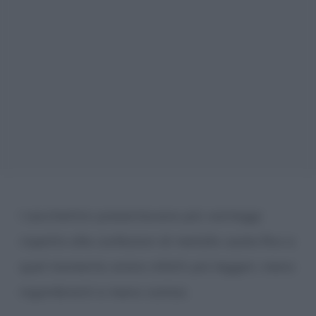
I sacchettini presentavano più vantaggi
rispetto alle confezioni di metallo usate fino a
quel momento: erano infatti più leggeri, meno
ingombranti e meno costosi.