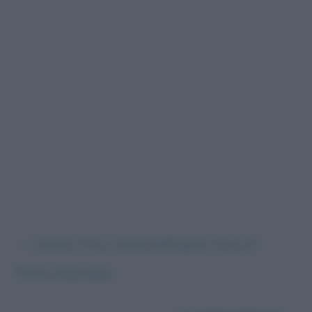
←
L’amico Fritz, trama dell’opera lirica di
Pietro Mascagni