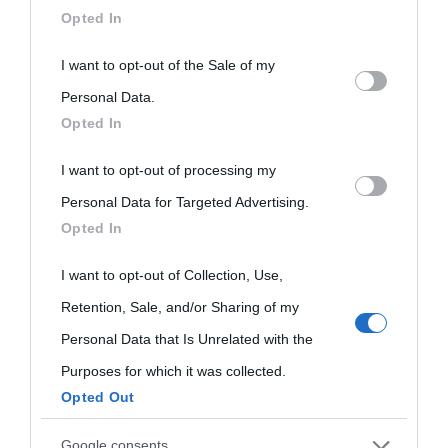
downstream participants.
Opted In
This information may also be disclosed by us to third parties
I want to opt-out of the Sale of my
on the IAB’s List of Downstream Participants that may further
Personal Data.
Opted In
disclose it to other third parties.
I want to opt-out of processing my
Please note that this website/app uses one or more Google
Personal Data for Targeted Advertising.
services and may gather and store information including but
Opted In
not limited to your visit or usage behaviour. You may click to
grant or deny consent to Google and its third-party tags to
I want to opt-out of Collection, Use,
use your data for below specified purposes in below Google
Retention, Sale, and/or Sharing of my
consent section.
Personal Data that Is Unrelated with the
Purposes for which it was collected.
Opted Out
Google consents