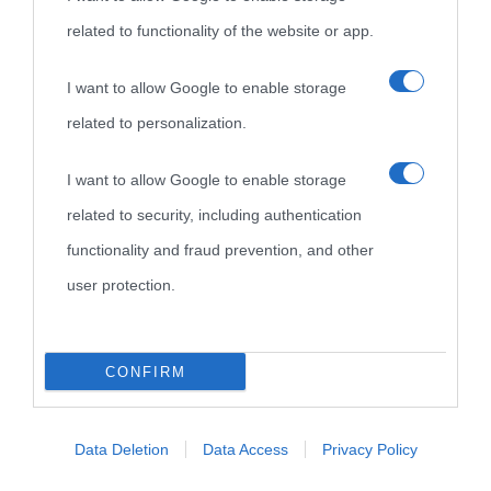
Cultura
related to functionality of the website or app.
Cultura è un blog del sito Biografieonline © 2012-2025 •
Nota:
I want to allow Google to enable storage
come Affiliato Amazon il sito ricava commissioni sugli acquisti
related to personalization.
idonei.
I want to allow Google to enable storage
related to security, including authentication
functionality and fraud prevention, and other
user protection.
«
La cultura è un ornamento nella buona sorte ma un rifugio
CONFIRM
nell'avversa.
» (Aristotele -
Frasi sulla cultura
)
Data Deletion
Data Access
Privacy Policy
Biografie
Approfondisci
Servizi