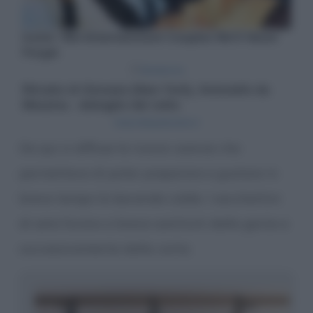
Da qui si diffuse la nuova usanza che
permetteva di poter preparare e gustare in
breve tempo la bevanda calda. I sacchettini
di seta furono a breve sostituiti dalla garza e
successivamente dalla carta.