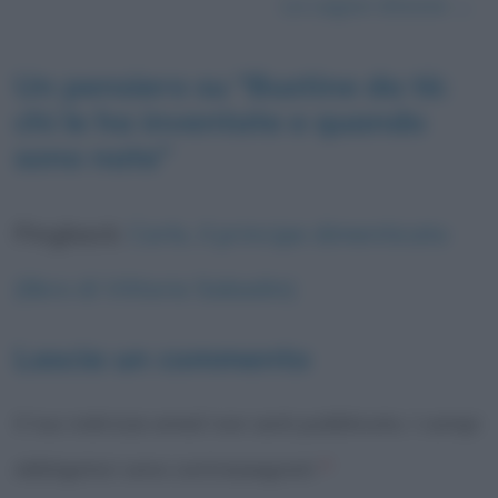
La Legion d’onore
→
Un pensiero su “
Bustine da tè:
chi le ha inventate e quando
sono nate
”
Pingback:
Carlo, il principe dimenticato
(libro di Vittorio Sabadin)
Lascia un commento
Il tuo indirizzo email non sarà pubblicato.
I campi
obbligatori sono contrassegnati
*