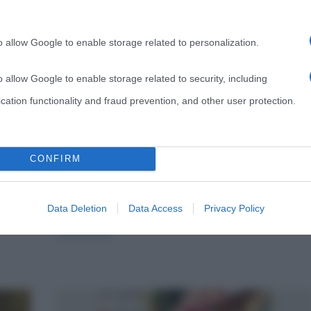
Libri
Seconda Guerra Mondiale
o allow Google to enable storage related to personalization.
Mein Kampf, il manifesto del
pensiero di Hitler
o allow Google to enable storage related to security, including
s
cation functionality and fraud prevention, and other user protection.
24 Maggio 2012
Cristiana Lenoci
10 Comments
,
,
hitler
Mein Kampf
nazismo
e
Gran
Fautore del partito nazista, Adolf Hitler ha riassunto il
CONFIRM
programma politico e l’ideologia dello stesso in un
libro intitolato “Mein
Data Deletion
Data Access
Privacy Policy
Read more