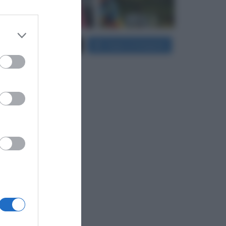
 third
Carica più foto...
Segui su Instagram
Downstream
er and store
to grant or
ed purposes