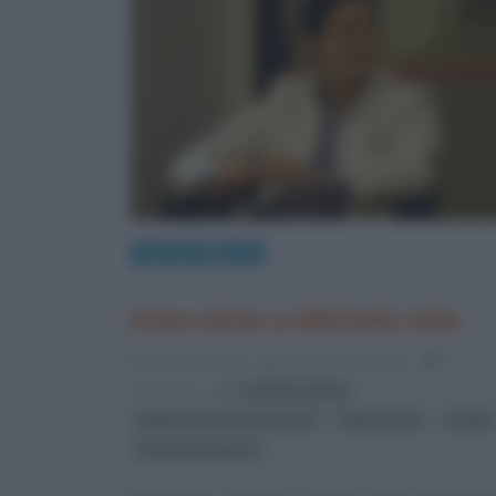
Interviste
Libri
Intervista a Michele Iula
15 Maggio 2012
Alessandro Galano
0
,
Comments
caduti in corsia
,
,
editori internazionali riuniti
Michele Iula
sanità
sistema sanitario