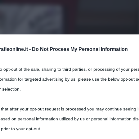
fieonline.it -
Do Not Process My Personal Information
ola
to opt-out of the sale, sharing to third parties, or processing of your per
formation for targeted advertising by us, please use the below opt-out s
,
,
,
,
ents
Alessia Gazzola
L'allieva
Libri gialli
Longanesi
 selection.
irurgo dal 2007, si è specializzata in Medicina legale nel luglio
 that after your opt-out request is processed you may continue seeing i
ased on personal information utilized by us or personal information dis
 prior to your opt-out.