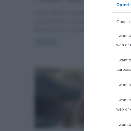
Opted 
Carmine Abate. Insegnante e, soprattutto, scrittore
nativo di Carfizzi – una delle comunità di origini
Google 
albanesi più note e popolose
I want t
Read more
web or d
I want t
purpose
I want 
I want t
web or d
I want t