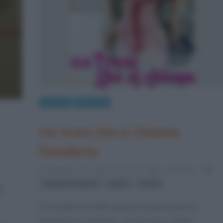
Cinema
Riassunti
Un tram che si chiama
Desiderio
9 Maggio 2012
Rina Zamarra
4 Comments
,
,
spettacoli teatrali
teatro
trame
,
Il 3 dicembre del 1947 debutta sui palcoscenici di
Broadway la commedia “Un tram che si chiama