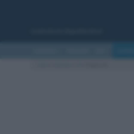
Canale del sito Biografieonline.it
CURIOSITÀ
RIASSUNTI
ARTI
LETTER
Cultura
/
Letteratura
/
Libri
/
Pagina 44