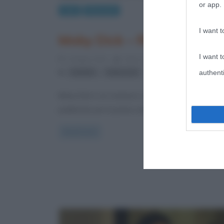
or app.
Libri
Riassunti
I want t
Moby Dick – Riassunto
I want t
3 Giugno 2012
Fulvio Caporale
10 Comment
,
authenti
Melville
Moby Dick
Moby Dick è un romanzo scritto da Herman Melvill
pubblicato per la prima volta il 18 ottobre 1851 in 
Read more