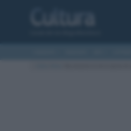
Canale del sito Biografieonline.it
CURIOSITÀ
RIASSUNTI
ARTI
LETTER
Cultura
/
News
/
Sky annuncia: al via le riprese d