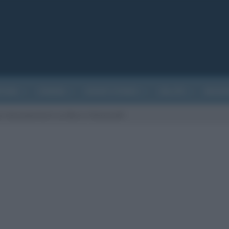
ATURA
CINEMA
EVENTI STORICI
SALUTE
BIOGR
i un documentario su Marco Simoncelli