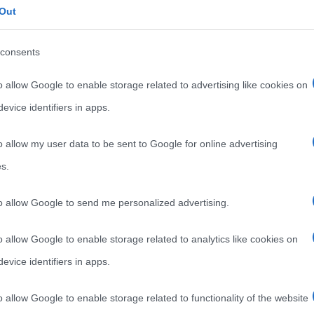
Out
consents
o allow Google to enable storage related to advertising like cookies on
evice identifiers in apps.
o allow my user data to be sent to Google for online advertising
s.
ncelli un ricordo intimo ed ‘eroico’ a dieci anni
to allow Google to send me personalized advertising.
di un campione che resta indimenticabile
“, ha
 Entertainment Channels di Sky Italia.
o allow Google to enable storage related to analytics like cookies on
evice identifiers in apps.
mo progetto di Fremantle Italy su Sky Documentaries.
a talentuosa ed eclettica come Alice Filippi. Grazie
o allow Google to enable storage related to functionality of the website