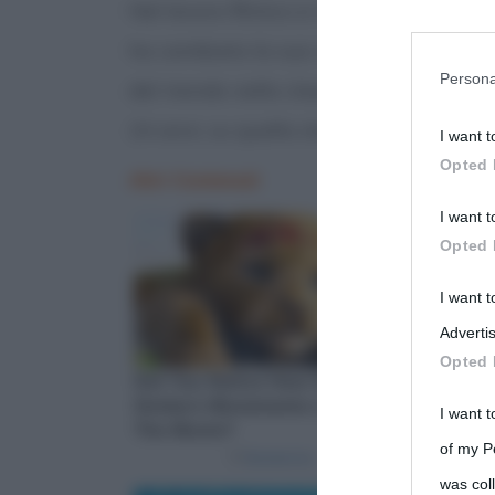
Nel lavoro filmico si tornerà agli esord
You may sepa
ha cambiato la sua vita. Contro ogni pro
parties on t
Persona
del mondo nella classe 250 in Malesia,
24 anni, su quella stessa pista perse la 
I want t
This informa
Opted 
Participants
I want t
Please note
Opted 
information 
deny consent
I want 
in below Go
Advertis
Opted 
I want t
of my P
was col