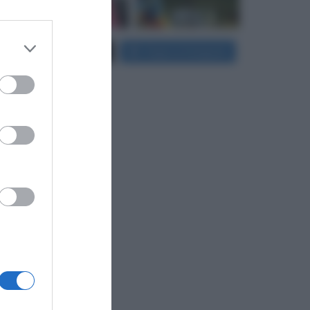
 third
Carica più foto...
Segui su Instagram
Downstream
er and store
to grant or
ed purposes