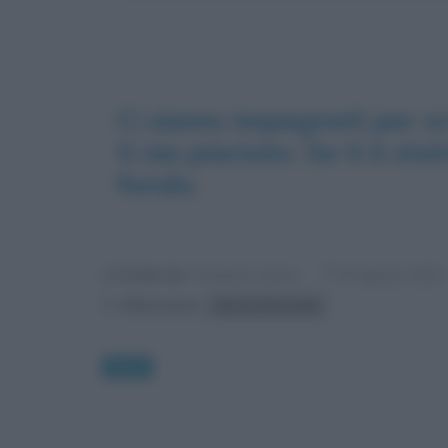
Ci siamo impegnati per sc
ti sia piaciuto. Se ti è st
fondo.
Scritto da:
Cristiana Lenoci
8 Agosto 2021
Riferimenti:
Marco Simoncelli
News