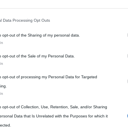
i del motociclista, e a quella stagione nel 2008 che
rately opt-out of the further disclosure of your personal information by
nostico, infatti, il SIC vinse infatti il Campionato
he IAB’s list of downstream participants.
l Data Processing Opt Outs
 sul
Circuito di Sepang
. Tre anni dopo, all’età di soli
vita.
o opt-out of the Sharing of my personal data.
tion may also be disclosed by us to third parties on the IAB’s List of 
In
 that may further disclose it to other third parties.
o opt-out of the Sale of my Personal Data.
 that this website/app uses one or more Google services and may gath
In
including but not limited to your visit or usage behaviour. You may click 
 to Google and its third-party tags to use your data for below specifi
to opt-out of processing my Personal Data for Targeted
ogle consent section.
ing.
In
o opt-out of Collection, Use, Retention, Sale, and/or Sharing
ersonal Data that Is Unrelated with the Purposes for which it
lected.