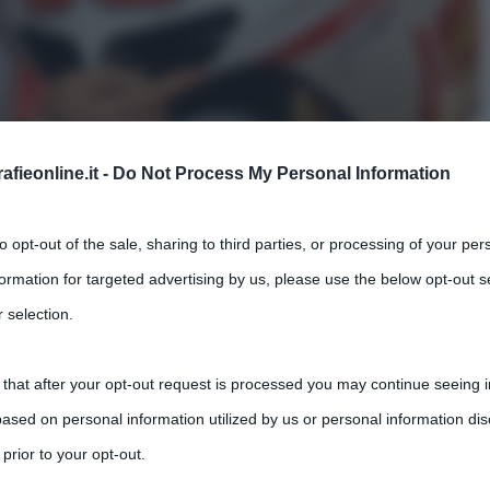
fieonline.it -
Do Not Process My Personal Information
Simoncelli
, noto ai più come “
SIC
”, moriva a causa di
to opt-out of the sale, sharing to third parties, or processing of your per
mio della Malesia
. A dieci anni dalla sua
formation for targeted advertising by us, please use the below opt-out s
delle riprese di un documentario interamente
 selection.
oto Gp prematuramente scomparso.
 that after your opt-out request is processed you may continue seeing i
elli e Francesco Scarrone, il
documentario Sky
ased on personal information utilized by us or personal information dis
i, e prodotto da Ettore Paternò e Roberta Trovato.
 prior to your opt-out.