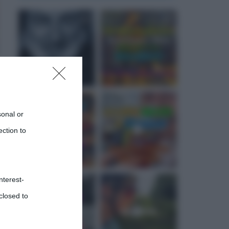
sonal or
ection to
nterest-
closed to