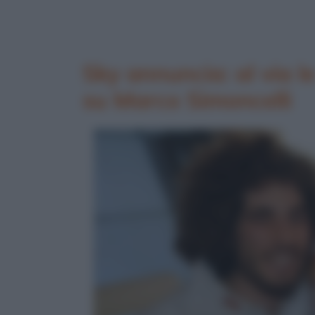
Sky annuncia: al via l
su Marco Simoncelli