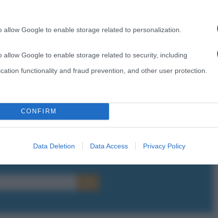
ori e al suo sguardo intimo su un campione che ha
iclismo, abbiamo l’ambizione di costruire un racconto
o allow Google to enable storage related to personalization.
“, ha detto invece al riguardo
Gabriele
Immirzi,
CEO
o su Marco Simoncelli risale al 2015, e finalmente a
o allow Google to enable storage related to security, including
cation functionality and fraud prevention, and other user protection.
CONFIRM
Data Deletion
Data Access
Privacy Policy