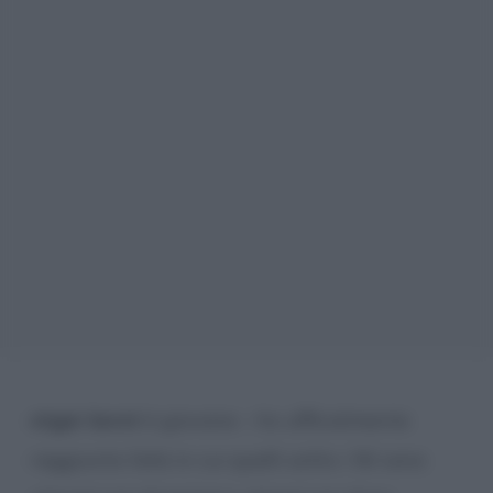
etgar keret
è giovane – ho ufficialmente
raggiunto l’età in cui quelli sotto i 50 sono