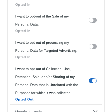
downstream participants.
Opted In
This information may also be disclosed by us to third parties
I want to opt-out of the Sale of my
on the IAB’s List of Downstream Participants that may further
Personal Data.
Opted In
disclose it to other third parties.
I want to opt-out of processing my
Please note that this website/app uses one or more Google
Personal Data for Targeted Advertising.
services and may gather and store information including but
Opted In
not limited to your visit or usage behaviour. You may click to
grant or deny consent to Google and its third-party tags to
I want to opt-out of Collection, Use,
use your data for below specified purposes in below Google
Retention, Sale, and/or Sharing of my
consent section.
Personal Data that Is Unrelated with the
Purposes for which it was collected.
Opted Out
Google consents