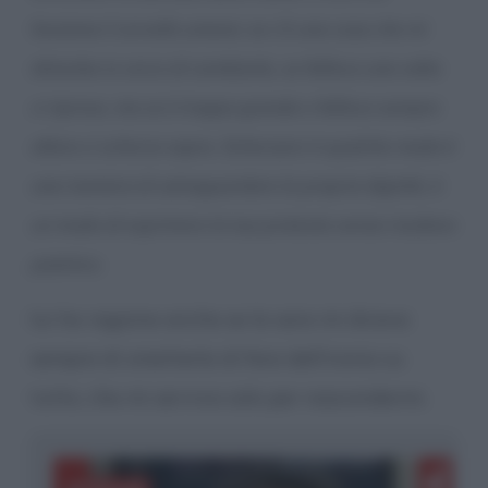
funziona il cervello umano: se c’è una cosa che mi
disturba io cerco di cambiarla, se fallisco una volta
ci riprovo, ma se è troppo grande e fallisco sempre
allora ci scherzo sopra. Scherzare in qualche modo è
una maniera di salvaguardare la propria dignità, è
un modo di esprimere la tua protesta senza risultare
patetico.
lui ha ragione anche se la sara mi diceva
sempre di smetterla di fare dell’ironia su
tutto, che mi serviva solo per nascondermi.