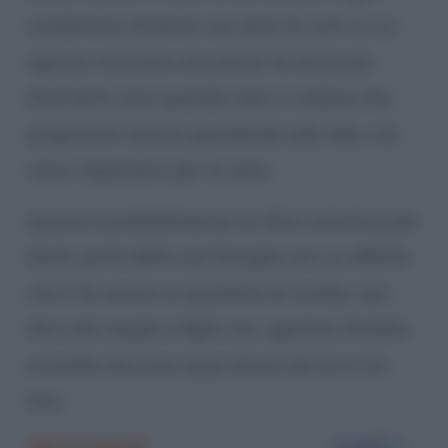
condominio diventa una serie di corti in cui
ognuno racconta una storia. le storie più
divertenti sono quando riesci a vedere che
programmi stanno guardando alla tele. o le
cene. impazzisco per le cene.
questo è probabilmente un libro catartico per
keret, parla della sua famiglia con un affetto
che ti fa venire un pochetto di invidia. non
dico solo moglie e figlio ma i genitori, fratello
e sorella che sono assai diversi da lui e tra
loro.