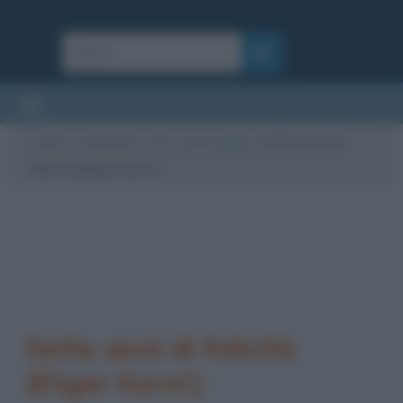
Cultura
/
Letteratura
/
Libri
/
giro le pagine
/
Sette anni di
felicità (Etgar Keret)
Sette anni di felicità
(Etgar Keret)