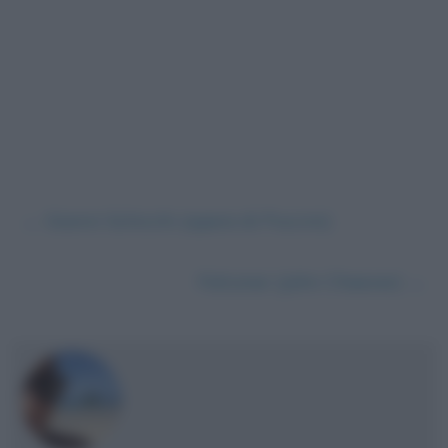
←
Gianni Schicchi (opera di Puccini)
Falconer (John Cheever)
→