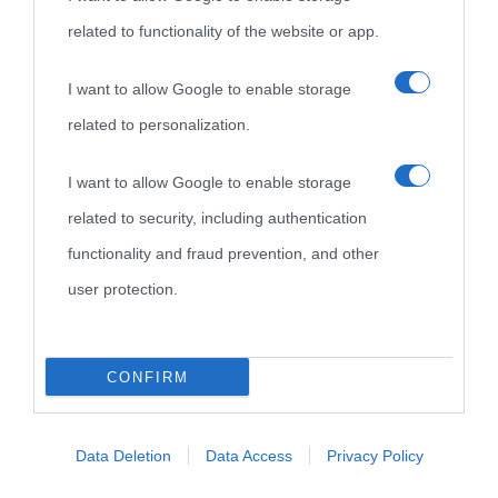
related to functionality of the website or app.
Cultura è un blog del sito Biografieonline © 2012-2025 •
Nota:
I want to allow Google to enable storage
come Affiliato Amazon il sito ricava commissioni sugli acquisti
related to personalization.
idonei.
I want to allow Google to enable storage
related to security, including authentication
functionality and fraud prevention, and other
user protection.
«
La cultura è un ornamento nella buona sorte ma un rifugio
nell'avversa.
» (Aristotele -
Frasi sulla cultura
)
CONFIRM
Biografie
Approfondisci
Servizi
Data Deletion
Data Access
Privacy Policy