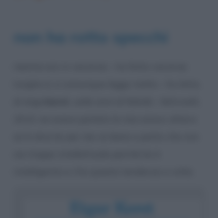
non ha rotto specchi
mentre ero in vacanza – ho fatto vacanze
lunghe sì, e comunque leggo molto – ho letto,
di etgar
keret
,
sette anni di felicità
– feltrinelli,
2015. ne aveva parlato la mia amica
silvia
e
se lo dice lei per me va bene a patto che non
sia troppo intellettuale perché lei è
intelligente e c’ha questa tendenza a volte.