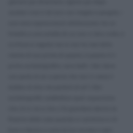
giovani
, poi diventano
signori
, poi dopo
anziani
. vive a tel aviv con moglie e pargolo, i
suoi sono sopravvissuti all’olocausto, ha un
fratello e una sorella di cui non vi dico nulla. è
scrittore e regista ma io non ho mai letto
niente di suo prima di questo, e questo è il
primo autobiografico. sono belli i libri dove
uno parla di sé. a parte che non ti viene il
dubbio di dire
ma parlerà di sé?
i libri
autobiografici soddisfano quel voyeurismo
che c’è in noi e che ci fa guardare dentro le
finestre delle case quando si cammina e c’è
buio e dentro ci sono le luci accese e ogni