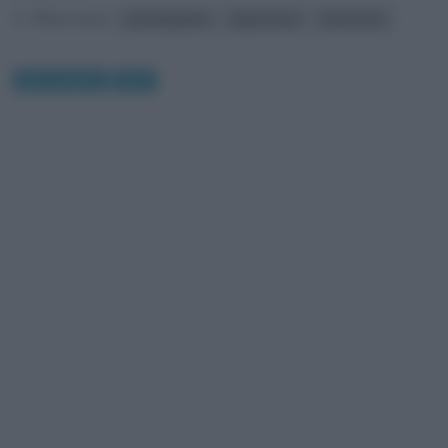
Riferimenti:
autobiografie
Etgar Keret
recensioni
giro le pagine
Libri