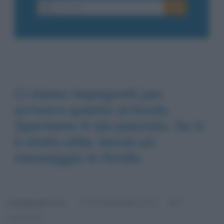
Ci siamo impegnati per
scrivere questo articolo.
Speriamo ti sia piaciuto. Se ti
è stato utile, lascia un
messaggio in fondo.
Scritto da:
Arlec
0
24 Settembre 2015
Commenti