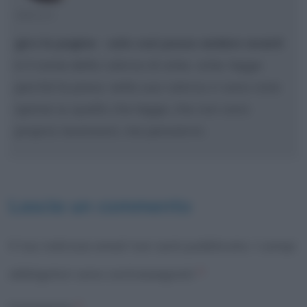
ARLEC
giro le pagine - solo così posso andare avanti
è il nome della rubrica di arlec. arlec legge
perché le piace. nella sua rubrica ci sono note
sparse su quello che legge, che non sono
proprio recensioni, ma pensierini.
Lascia un commento
Il tuo indirizzo email non sarà pubblicato.
I campi
obbligatori sono contrassegnati
*