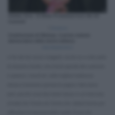
si fan dei bei sorrisi a leggerlo. anche se a volte parla
di situazioni brutte, mica facile quando devi partorire
e spareno i missili eh. nella migliore tradizione
ebraica l’umorismo permea le pagine. fatto bene
però, perché come dice keret stesso in un’intervista,
[credo] che l’ironia sia l’arma che i deboli hanno per
affrontare la durezza della realtà. È così che