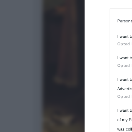
You may sepa
parties on t
Persona
I want t
This informa
Opted 
Participants
I want t
Please note
Opted 
information 
deny consent
I want 
in below Go
Advertis
Opted 
I want t
of my P
was col