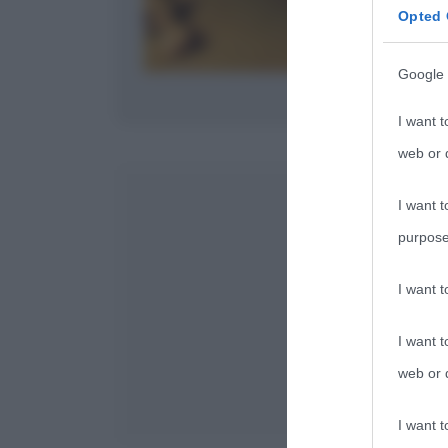
Opted 
Google 
Il ritratto dei c
I want t
web or d
I want t
purpose
I want 
I want t
web or d
I want t