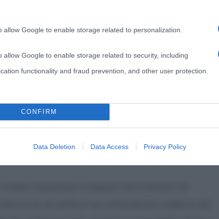
o allow Google to enable storage related to personalization.
o allow Google to enable storage related to security, including
cation functionality and fraud prevention, and other user protection.
CONFIRM
Data Deletion
Data Access
Privacy Policy
scelte innovative e originali che il pittore ha
Oltre a ciò c’è anche il suo straordinario talento nel