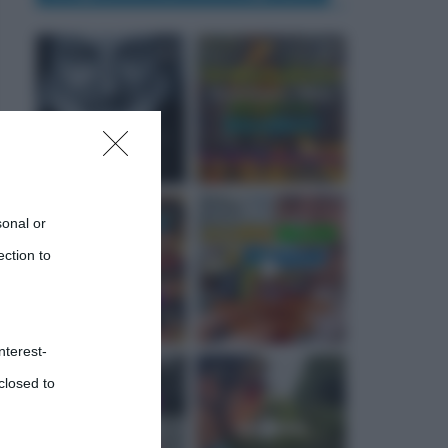
sonal or
ection to
nterest-
closed to