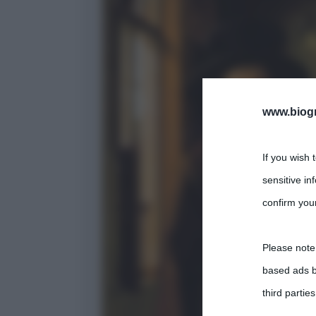
www.biogra
If you wish 
sensitive in
confirm your
Please note
based ads b
third parties