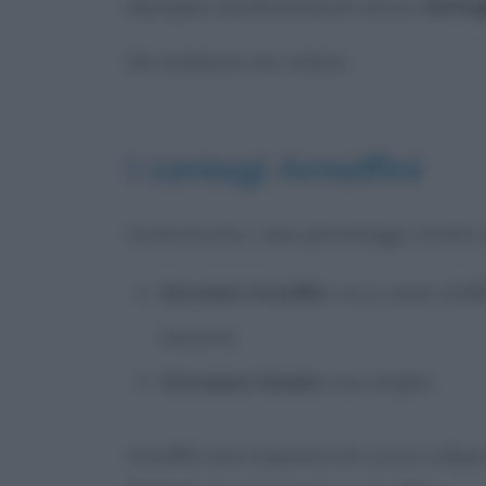
dipingere perfettamente alcuni
dettag
Ma andiamo con ordine.
I coniugi Arnolfini
Innanzitutto, i due personaggi ritratti 
Giovanni Arnolfini
, ricco uomo d’af
toscana;
Giovanna Cenami
, sua moglie.
Arnolfini era originario di Lucca e dopo