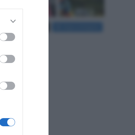
 third
Carica più foto...
Segui su Instagram
Downstream
er and store
to grant or
ed purposes