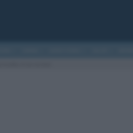
ATURA
CINEMA
EVENTI STORICI
SALUTE
BIOGR
i Arnolfini, di Jan van Eyck