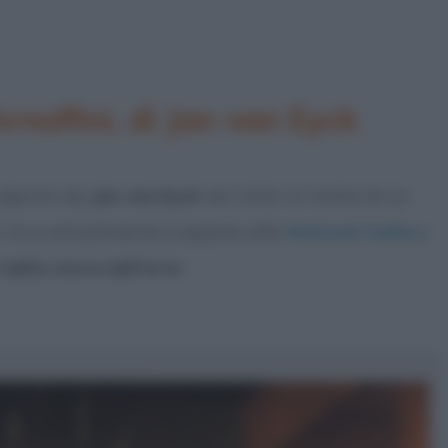
Arnolfini, di Jan van Eyck
dipinto da
Jan van Eyck
nel 1434. Si tratta di un
0 cm e attualmente è esposto alla
National Gallery
della storia dell’arte
.