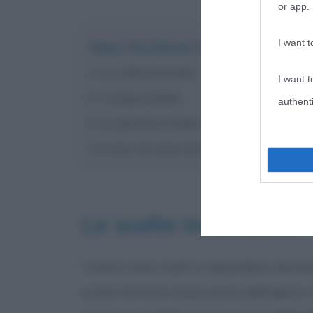
or app.
I want t
Approfondimento
Le scelte innovative
I want t
I coniugi Arnolfini
authenti
Lo specchio in fondo alla stanza
La luce che entra da sinistra
Le scelte innovative
I motivi sono molti e riguardano alcune 
svolto durante l’esecuzione dell’opera. 