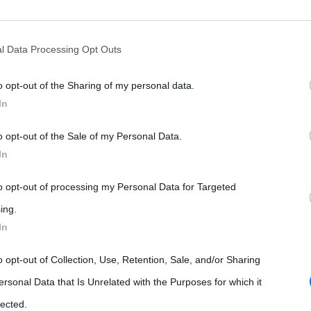
rately opt-out of the further disclosure of your personal information by
he IAB’s list of downstream participants.
l Data Processing Opt Outs
o opt-out of the Sharing of my personal data.
tion may also be disclosed by us to third parties on the IAB’s List of 
In
 that may further disclose it to other third parties.
o opt-out of the Sale of my Personal Data.
 that this website/app uses one or more Google services and may gath
In
including but not limited to your visit or usage behaviour. You may click 
 to Google and its third-party tags to use your data for below specifi
to opt-out of processing my Personal Data for Targeted
ogle consent section.
ing.
In
o opt-out of Collection, Use, Retention, Sale, and/or Sharing
ersonal Data that Is Unrelated with the Purposes for which it
lected.