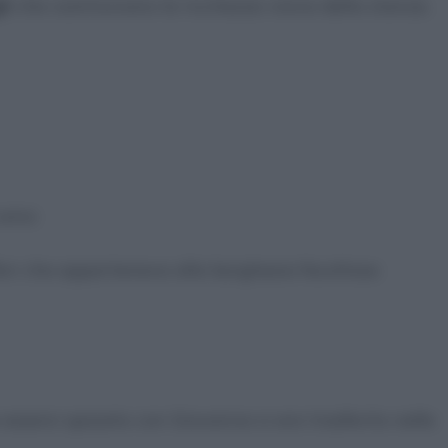
li
che costituivano la ricchezza visiva della stanza.
sono:
fari che apparteneva alla borghesia facoltosa
 essersi sposato con Giovanna si era trasferito nelle