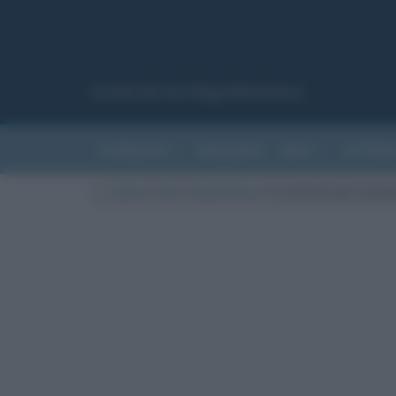
Canale del sito Biografieonline.it
CURIOSITÀ
RIASSUNTI
ARTI
LETTER
Cultura
/
Arte
/
Quadri famosi
/
Il ritratto dei coniug