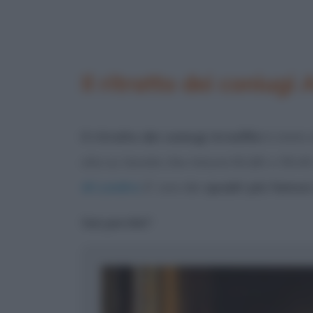
Il ritratto dei coniugi 
Il ritratto dei coniugi Arnolfini
è stato 
olio su tavola che misura 81,80 x 59,4
di Londra
. E’ uno dei
quadri più famosi 
Sai perché?