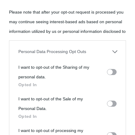
Please note that after your opt-out request is processed you
may continue seeing interest-based ads based on personal
information utilized by us or personal information disclosed to
third parties prior to your opt-out.
Personal Data Processing Opt Outs
You may separately opt-out of the further disclosure of your
I want to opt-out of the Sharing of my
personal information by third parties on the IAB’s list of
personal data.
downstream participants.
Opted In
This information may also be disclosed by us to third parties
I want to opt-out of the Sale of my
on the IAB’s List of Downstream Participants that may further
Personal Data.
Opted In
disclose it to other third parties.
I want to opt-out of processing my
Please note that this website/app uses one or more Google