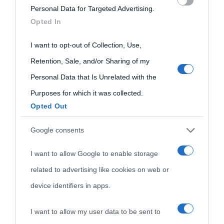
Personal Data for Targeted Advertising.
services and may gather and store information including but
Opted In
not limited to your visit or usage behaviour. You may click to
grant or deny consent to Google and its third-party tags to
I want to opt-out of Collection, Use,
use your data for below specified purposes in below Google
Retention, Sale, and/or Sharing of my
consent section.
Personal Data that Is Unrelated with the
Purposes for which it was collected.
Opted Out
Cultura
Google consents
I want to allow Google to enable storage
Cultura è un blog del sito Biografieonline © 2012-2025 •
Nota:
related to advertising like cookies on web or
come Affiliato Amazon il sito ricava commissioni sugli acquisti
device identifiers in apps.
idonei.
I want to allow my user data to be sent to