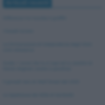
Articoli recenti
Differenza tra murales e graffiti
I fratelli Grimm
La Dichiarazione di Indipendenza degli Stati
Uniti d’America
Guido, i’ vorrei che tu e Lapo ed io, sonetto di
Dante Alighieri: analisi e parafrasi
Il giovedì nero di Wall Street del 1929
La Spedizione dei Mille di Garibaldi