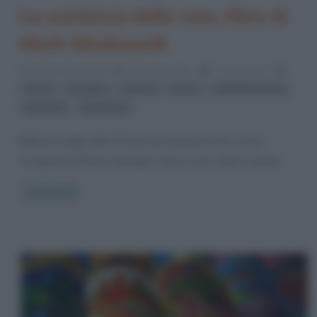
La sostanza delle cose, libro di
Mark Miodownik
28 Dicembre 2015
Fulvio Caporale
0 Comments
,
,
,
,
,
atomi
biologia
chimica
fisica
Mark Miodownik
,
materiali
recensioni
Nell’arco degli ultimi 60 anni gli scienziati che si sono
occupati di chimica, biologia e fisica, sono stati in grado
Read more