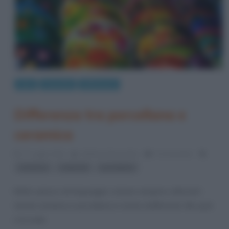
Arte
Curiosità
Differenze
Differenza tra porcellana e
ceramica
17 Luglio 2014
Stefano Moraschini
0 Comments
,
,
ceramica
materiali
porcellana
Molto spesso nel linguaggio comune vengono utilizzati i
termini ceramica e porcellana in modo indifferente. Ma qual
è la reale