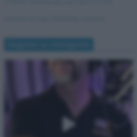
L’Inferno: riassunto dei canti dal X al XVIII
L’amante di Lady Chatterley: riassunto
Seguimi su Instagram