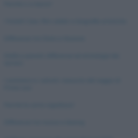
Perché ci si bacia?
I fratelli Coen, film celebri e biografie artistiche
Differenza tra Stato e Nazione
Stelle e pianeti: differenze ed etimologie dei
termini
I sommersi e i salvati: riassunto del saggio di
Primo Levi
Perché la carta ingiallisce?
Differenza tra mutuo e leasing