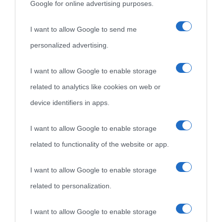
Google for online advertising purposes.
I want to allow Google to send me
personalized advertising.
«
La cultura è un ornamento nella buona sorte ma un rifugio
I want to allow Google to enable storage
nell'avversa.
» (Aristotele -
Frasi sulla cultura
)
related to analytics like cookies on web or
device identifiers in apps.
Biografie
Approfondisci
Servizi
I want to allow Google to enable storage
Biografie di
Ricorrenze
Mappa del sito
related to functionality of the website or app.
oggi
Onomastico
Privacy policy
I want to allow Google to enable storage
related to personalization.
Biografie più
Che giorno era?
Cookie policy
visitate
I want to allow Google to enable storage
Film biografici
Pubblicità