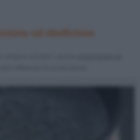
azione ed ebollizione
so vengono utilizzati i termini
evaporazione ed
ipali differenze tra le due parole.