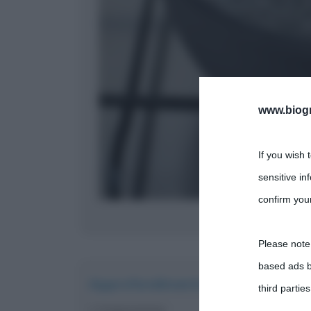
www.biogra
If you wish 
sensitive in
confirm your
Acq
Please note
based ads b
Approfondimento
third parties
Evaporazione