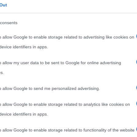
eggi dettate dalla fisica. Più elevata risulta
Out
sulterà la diminuzione di temperatura che ne
consents
o dell’ebollizione.
o allow Google to enable storage related to advertising like cookies on
evice identifiers in apps.
o allow my user data to be sent to Google for online advertising
sico in cui si ha la vaporizzazione che coinvolge
s.
 consente il formarsi di bolle, che risalendo in
to allow Google to send me personalized advertising.
differenza dell’evaporazione, l’
ebollizione
coinvolge
o allow Google to enable storage related to analytics like cookies on
vo valore di tale temperatura dipende dalla pressione
evice identifiers in apps.
allo stato di
ebollizione
un liquido, si aumenta
eguenza se ne abbassa la relativa pressione.
o allow Google to enable storage related to functionality of the website