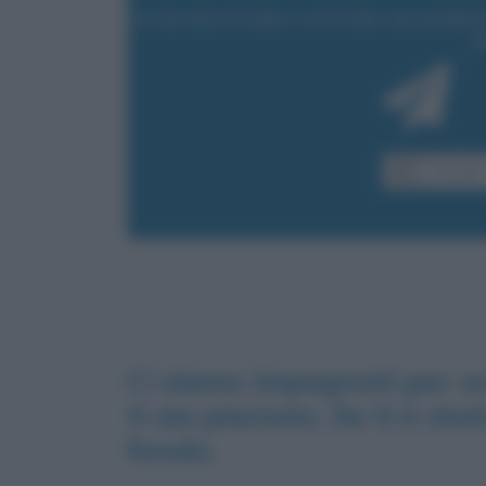
Ci siamo impegnati per sc
ti sia piaciuto. Se ti è st
fondo.