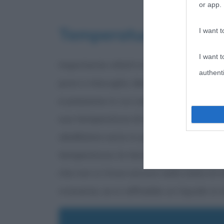
or app.
Temperatura di eboll
I want t
I want t
Importante infatti è la
temperatura di 
authenti
pura o miscuglio, denominata
punto di 
e pressione in cui coesistono le fasi liq
sua temperatura di ebollizione, definita
ebollizione
varia in presenza di sostanze
temperatura, la tensione di vapore aum
che non si trova ancora nello stato di eb
viceversa, se si raffredda un liquido in e