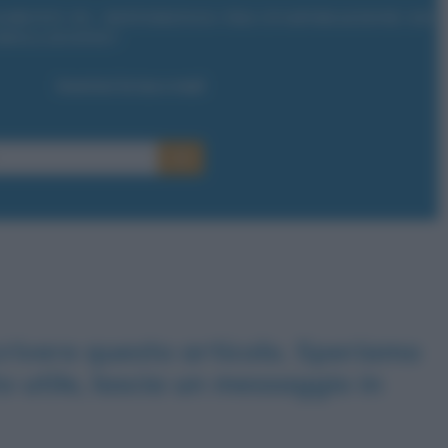
rivere questo articolo. Speriamo
ato utile, lascia un messaggio in