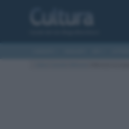
Canale del sito Biografieonline.it
CURIOSITÀ
RIASSUNTI
ARTI
LETTER
Cultura
/
Curiosità
/
Differenze
/
Differenza tra evap