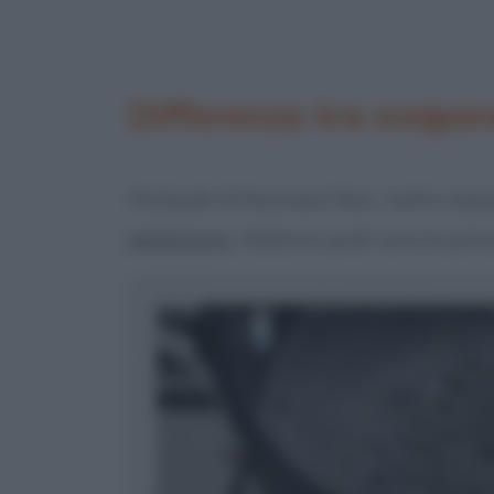
Differenza tra evapor
Parlando di fenomeni fisici, molto stes
ebollizione
. Vediamo quali sono le princ