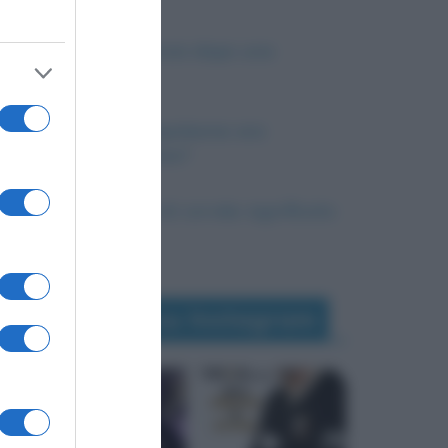
Perché c’è silenzio dopo una
nevicata?
L’altezza di Napoleone: era
veramente basso?
Corvée, essere di corvée: significato
e origini
Seguimi su Instagram