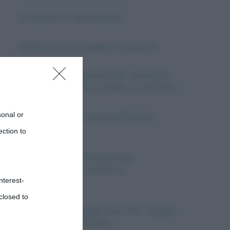
Lo sbarco in Normandia
Differenza tra zuppa e minestra
Personaggi femminili de I promessi
sposi: descrizione, analisi e riassunto
sonal or
Differenza tra ricevuta fiscale e
fattura
ection to
Associazione e fondazione:
differenze tra i termini e
nterest-
spiegazione
closed to
Il giornalismo negli anni ’70: i media
nell’Italia in fermento