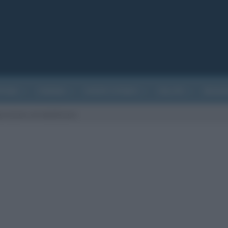
ATURA
CINEMA
EVENTI STORICI
SALUTE
BIOGR
orazione ed ebollizione