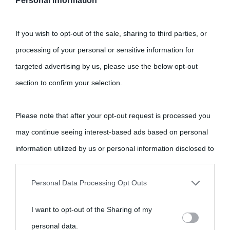
Personal Information
If you wish to opt-out of the sale, sharing to third parties, or
processing of your personal or sensitive information for
targeted advertising by us, please use the below opt-out
section to confirm your selection.
Please note that after your opt-out request is processed you
may continue seeing interest-based ads based on personal
information utilized by us or personal information disclosed to
third parties prior to your opt-out.
Personal Data Processing Opt Outs
You may separately opt-out of the further disclosure of your
I want to opt-out of the Sharing of my
personal information by third parties on the IAB’s list of
personal data.