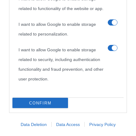
related to functionality of the website or app.
I want to allow Google to enable storage
related to personalization.
I want to allow Google to enable storage
related to security, including authentication
←
Perché gli uccelli volano a V? Il segreto
functionality and fraud prevention, and other
user protection.
scientifico della migrazione in formazione
Differenza tra CT e Direttore Tecnico nel
CONFIRM
Calcio: Ruoli a Confronto
→
Data Deletion
Data Access
Privacy Policy