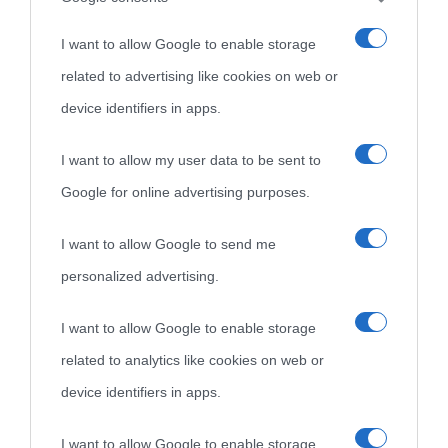
I want to allow Google to enable storage
related to advertising like cookies on web or
device identifiers in apps.
I want to allow my user data to be sent to
Google for online advertising purposes.
I want to allow Google to send me
personalized advertising.
I want to allow Google to enable storage
related to analytics like cookies on web or
device identifiers in apps.
I want to allow Google to enable storage