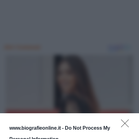
www.biografieonline.it -
Do Not Process My