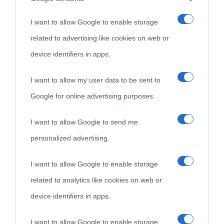
I want to allow Google to enable storage
related to advertising like cookies on web or
device identifiers in apps.
I want to allow my user data to be sent to
Google for online advertising purposes.
I want to allow Google to send me
personalized advertising.
I want to allow Google to enable storage
related to analytics like cookies on web or
device identifiers in apps.
I want to allow Google to enable storage