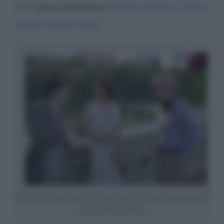
sono
Jesse Eisenberg
,
Kristen Stewart
,
Steve
Carell
e
Blake Lively
.
Café Society: una foto tratta dal set del film con Jesse Eisenberg, Kristen
Stewart e Woody Allen