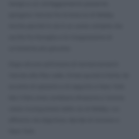
tempo e un corteggiamento paziente,
spingono Vonnie fra le braccia di Bobby.
Anche perché lo zio è un uomo volubile che
oscilla fra famiglia e la trasgressione di
un’amante più giovane.
Dopo alcune settimane di tentennamenti
Vonnie alla fine cede. Ormai quindi è fatta, lei
accetta di sposarlo e di seguirlo a New York.
Ma il fato ama cambiare direzione e Vonnie
viene riconquistata dallo zio di Bobby. Lui,
affranto ma dignitoso, decide di tornare a
New York.