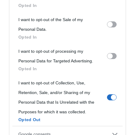
downstream participants.
Opted In
This information may also be disclosed by us to third parties
I want to opt-out of the Sale of my
on the IAB’s List of Downstream Participants that may further
Personal Data.
Opted In
disclose it to other third parties.
I want to opt-out of processing my
Please note that this website/app uses one or more Google
Personal Data for Targeted Advertising.
services and may gather and store information including but
Opted In
not limited to your visit or usage behaviour. You may click to
grant or deny consent to Google and its third-party tags to
I want to opt-out of Collection, Use,
use your data for below specified purposes in below Google
Retention, Sale, and/or Sharing of my
consent section.
Personal Data that Is Unrelated with the
Purposes for which it was collected.
Opted Out
Google consents