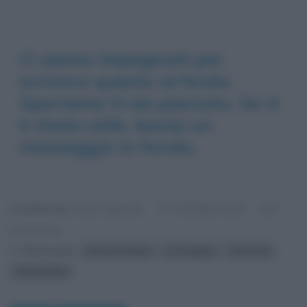
Ci siamo impegnati per
scrivere questo articolo.
Speriamo ti sia piaciuto. Se ti
è stato utile, lascia un
messaggio in fondo.
Scritto da:
Fulvio Caporale
1
3 Ottobre 2016
Commento
Riferimenti:
Kristen Stewart
Los Angeles
New York
Woody Allen