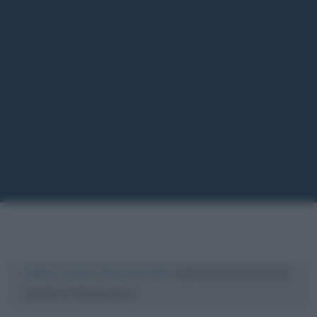
Cultura
/
Cinema
/
Recensioni film
/
Café Society, recensione
del film di Woody Allen