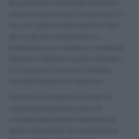
ad uscire forse vincente dalla tormentata
vicenda d’amore che non si realizza mai. E il
suo ruolo, sostenuto dalle battute di Allen,
spicca sugli altri. Come spiccano le
ambientazioni, che ricordano un cinema del
passato e ci riportano a quelle commedie in
cui il gusto per la luce e per il dettaglio
contraddistinguevano il capolavoro.
Il film nel suo complesso non è male ma
manca sempre qualcosa, come se la
costruzione della trama tralasciasse uno
spazio interpretativo che solo Eisenbeerg