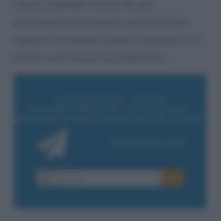
riesce a prendersi. E lo fa con una
naturalezza sorprendente. Mentre Kristen
Stewart, ad esempio, sembra costretta in un
ruolo in cui si muove con imbarazzo.