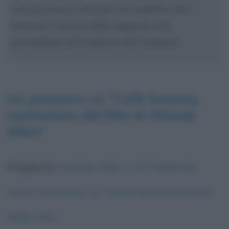
arte ed eventi culturali. Ha tradotto testi
letterari e tecnici dallo spagnolo, dal
portoghese, dall'inglese e dal catalano.
Un pensiero su “
Café Society,
recensione del film di Woody
Allen
”
Pingback:
Woody Allen: il 21 febbraio
sarà trasmesso un nuovo documentario
della Hbo