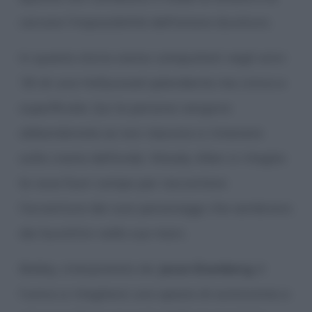
cercare l’impossibilità dell’amore duraturo.
In questa storia siamo catapultati negli anni
’30 di una Hollywood splendente ma cinica e
superficiale. Qui le persone vengono
abbandonate se non riescono a rimanere
sulla cresta dell’onda. Woody Allen si ritaglia
la voce fuori campo per raccontare
l’avventura dei suoi personaggi che sembrano
dei burattini nelle sue mani.
Bobby, interpretato da
Jesse Eisenberg
, è
l’unico a ritagliarsi uno spazio di autonomia e