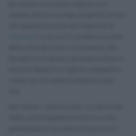
per cercare un avvenire migliore a Los
Angeles, dove lo zio dirige un’agenzia famosa
che rappresenta le star più importanti di
Hollywood
. Lo zio non lo considera e lo evita.
Bobby attende invano in anticamera. Alla
fine però lo zio desiste e gli propone di fare il
fattorino. Bobby è un ragazzo intelligente e
curioso ma non smette di pensare a New
York.
Solo Vonnie – Veronica Sybil – lo riporta alla
realtà. Lei è la segretaria di suo zio e ama
perdutamente il suo datore di lavoro ma il