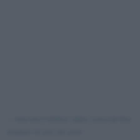
←
Intervista a Stefano Labbia, autore del libro
di poesie “Gli orari del cuore”