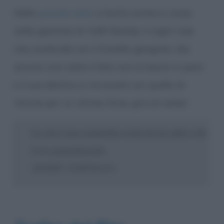
Nella
grande mela
si butta anima e corpo
nella gestione di
Café Society
, il night club
che condivide con il fratello gangster. Ma
ancora una volta il fato non lo lascia in pace
e il suo destino si incrocerà con quello di
Vonnie per un ultimo, forse, giro di valzer.
La vita è una commedia scritta da un sadico che
fa il commediografo
.
(BOBBY DORFMAN)