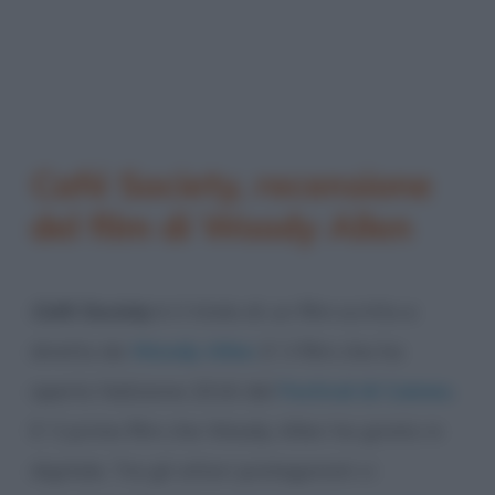
Café Society, recensione
del film di Woody Allen
Café Society
è il titolo di un film scritto e
diretto da
Woody Allen
. E’ il film che ha
aperto l’edizione 2016 del
Festival di Cannes
.
E’ il primo film che Woody Allen ha girato in
digitale. Tra gli attori protagonisti ci