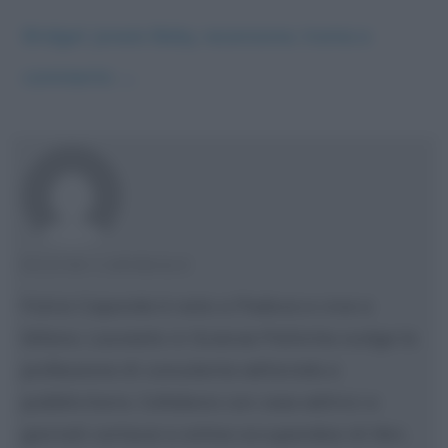
Bridget Jones’s Baby, recensione, trama e
commento
→
FULVIO CAPORALE
Fulvio Caporale è nato a Padova e vive a
Milano. Laureato in Scienze Politiche svolge la
professione di consulente editoriale e
pubblicitario. Collabora con case editrici e
giornali cartacei e online occupandosi di libri,