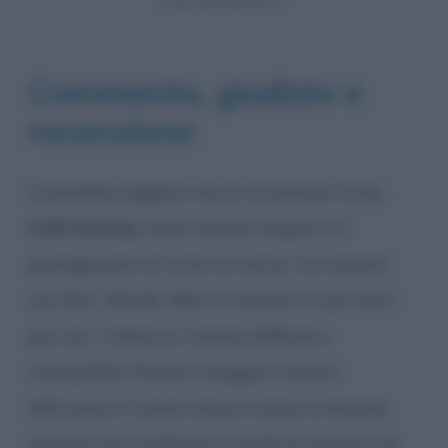
Commento, giudizio e
recensione
Commedia leggera ma al contempo triste,
Café Society
, dove l’amore negato è il
protagonista di tutta la storia. Con questo
suo film,
Woody Allen
ci riporta ai suoi temi
più cari. Il destino, l’amore difficile e
impossibile. Perché il peggior nemico
dell’uomo è l’uomo stesso e dove le diverse
epoche non cambiano il modo di amare e di