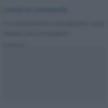
Lascia un commento
Il tuo indirizzo email non sarà pubblicato.
I campi
obbligatori sono contrassegnati
*
Commento
*