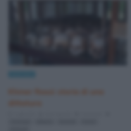
Eventi storici
Khmer Rossi: storia di una
dittatura
2 Luglio 2012
Fulvio Caporale
4 Comments
,
,
,
,
Cambogia
dittature
Genocidi
Pol Pot
Sihanouk