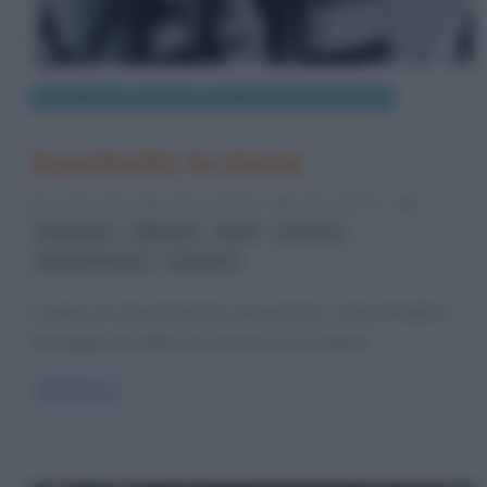
Eventi storici
Luoghi
Seconda Guerra Mondiale
Auschwitz: la storia
3 Luglio 2012
Fulvio Caporale
18 Comments
,
,
,
,
Auschwitz
Birkenau
hitler
nazismo
,
Soluzione finale
sterminio
Il campo di concentramento di Auschwitz è stato fondato il
20 maggio del 1940 e ha iniziato la sua attività
Read more