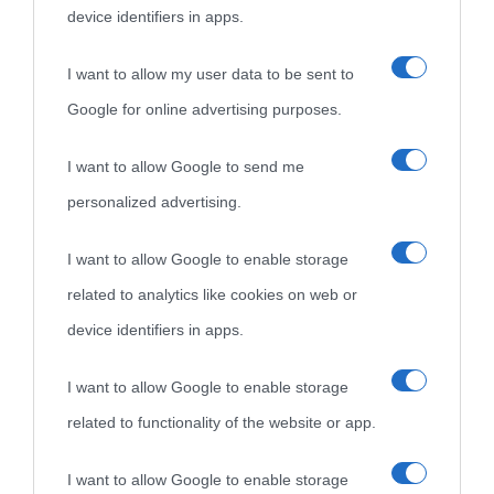
device identifiers in apps.
idonei.
I want to allow my user data to be sent to
Google for online advertising purposes.
I want to allow Google to send me
personalized advertising.
«
La cultura è un ornamento nella buona sorte ma un rifugio
I want to allow Google to enable storage
nell'avversa.
» (Aristotele -
Frasi sulla cultura
)
related to analytics like cookies on web or
device identifiers in apps.
Biografie
Approfondisci
Servizi
I want to allow Google to enable storage
related to functionality of the website or app.
Biografie di
Ricorrenze
Mappa del sito
oggi
Onomastico
Privacy policy
I want to allow Google to enable storage