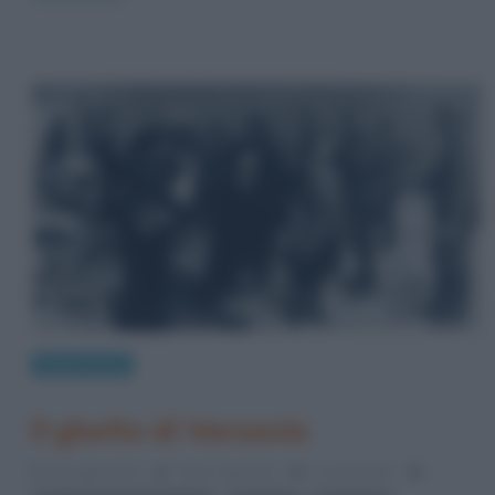
Eventi storici
Il ghetto di Varsavia
18 Luglio 2012
Fulvio Caporale
5 Comments