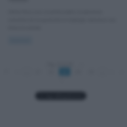
I Khmer Rossi sono un partito politico di ispirazione
comunista che ha governato la Cambogia, attraverso una
forma di controllo
Read more
Pag. 23 di 28
«
1°
«
...
21
22
23
24
25
...
»
»
|