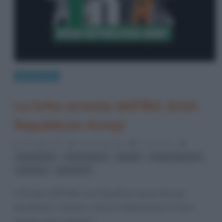
Eventi storici
La lotta armata dell’IRA (Irish
Republican Army)
22 Luglio 2012
Fulvio Caporale
1 Comment
,
,
,
,
Dáil Éireann
Gerry Adams
Irlanda
Irlanda del Nord
,
Sinn Fein
terrorismo
Il 28 luglio 2005 l’IRA, (Irish Republican Army) l’Armata
repubblicana irlandese, decise di abbandonare la lotta
armata contro il governo