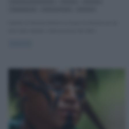
,
,
,
campi di concentramento
nazismo
razzismo
,
,
segregazione
Soluzione finale
sterminio
Il ghetto di Varsavia divenne un luogo di reclusione per gli
ebrei della capitale e della provincia. Nel 1940 i
Read more