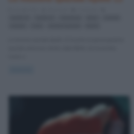
20 Luglio 2012
Gloria Scott
1 Comment
,
,
,
,
,
Apollo 11
Apollo 12
Armstrong
Bean
Conrad
,
,
,
Gordon
Luna
missioni spaziali
NASA
La missione spaziale Apollo 12 fa parte di quel programma
spaziale americano diretto dalla NASA, che ha portato
l’uomo a
Read more