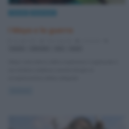
Curiosità
Eventi storici
I Maya e la guerra
13 Luglio 2012
Fulvio Caporale
1 Comment
,
,
,
aztechi
città stato
inca
maya
I Maya, come tutte le civiltà in espansione e organizzate in
una struttura complessa, avevano bisogno di
un’organizzazione militare adeguata
Read more