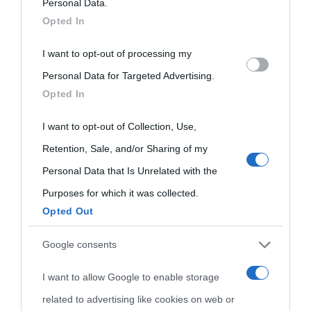
on the IAB’s List of Downstream Participants that may further
Personal Data.
Opted In
disclose it to other third parties.
I want to opt-out of processing my
Please note that this website/app uses one or more Google
Personal Data for Targeted Advertising.
services and may gather and store information including but
Opted In
not limited to your visit or usage behaviour. You may click to
grant or deny consent to Google and its third-party tags to
I want to opt-out of Collection, Use,
use your data for below specified purposes in below Google
Retention, Sale, and/or Sharing of my
consent section.
Personal Data that Is Unrelated with the
Purposes for which it was collected.
Opted Out
Cultura
Google consents
I want to allow Google to enable storage
Cultura è un blog del sito Biografieonline © 2012-2025 •
Nota:
related to advertising like cookies on web or
come Affiliato Amazon il sito ricava commissioni sugli acquisti