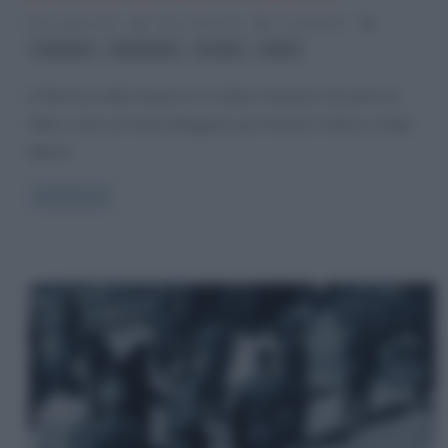
5 Luglio 2012
Fulvio Caporale
3 Comments
,
,
,
Ardenne
Bastogne
D-Day
hitler
L’offensiva delle Ardenne fu l’ultimo tentativo da parte di
Hitler e del suo Stato Maggiore per fermare l’attacco degli
Alleati.
Read more