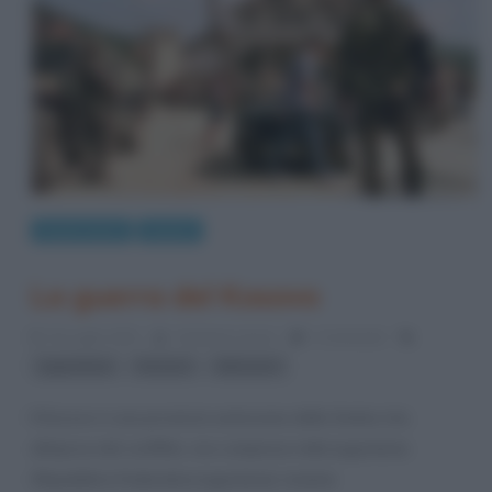
Eventi storici
Guerre
La guerra del Kosovo
10 Luglio 2012
Cristiana Lenoci
1 Comment
,
,
Jugoslavia
Kosovo
Milosevic
Il Kosovo è una provincia autonoma della Serbia che,
all’epoca del conflitto, era compresa nella Jugoslavia
(Repubblica Federativa Jugoslava), insieme