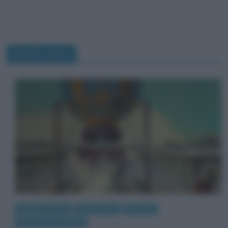
Eventi storici
Coppie famose
Eventi storici
Persone
Scienze e tecnologie