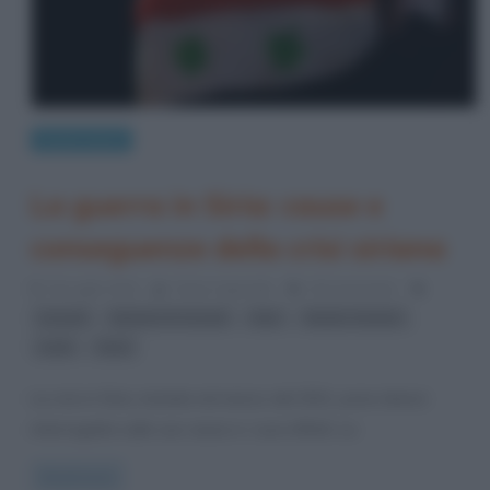
Eventi storici
La guerra in Siria: cause e
conseguenze della crisi siriana
19 Luglio 2012
Fulvio Caporale
29 Comments
,
,
,
,
Assad
Bashar Al-Assad
Iran
Medio Oriente
,
sciiti
Siria
La crisi in Siria, iniziata nel marzo del 2011, pone diversi
interrogativi sulle sue cause e i suoi effetti. La
Read more