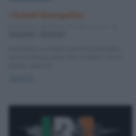
I fratelli Montgolfier
28 Luglio 2012
Cristiana Lenoci
6 Comments
,
mongolfiera
voli spaziali
Joseph Michel e suo fratello Jacques Etienne Montgolfier
sono considerati gli inventori della “mongolfiera”. Nati ad
Annonay, nei pressi di
Read more