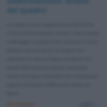
addormentata: analisi
del quadro
La
zingara
viene rappresentata dal pittore
come un’entità diversa, mentre il feroce leone
simboleggia il potente che riconosce il valore
dell’altro diverso da sé. La zingara non
rappresenta nessuna figura sociale se non
quella dell’artista/viandante. Dormendo
mostra di essere vulnerabile ma il leone però
appare tranquillo e affascinato dalla sua
figura.