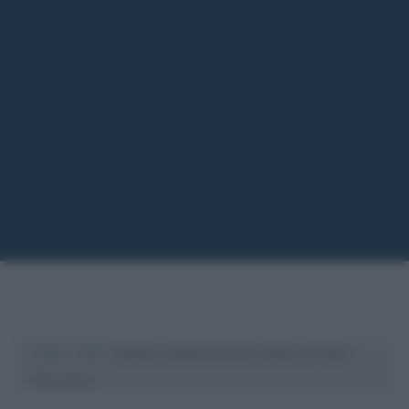
Cultura
/
Arte
/
Zingara addormentata (opera di Henri
Rousseau)