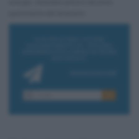
anticipa i movimenti pittorici del primo
quarantennio del Novecento.