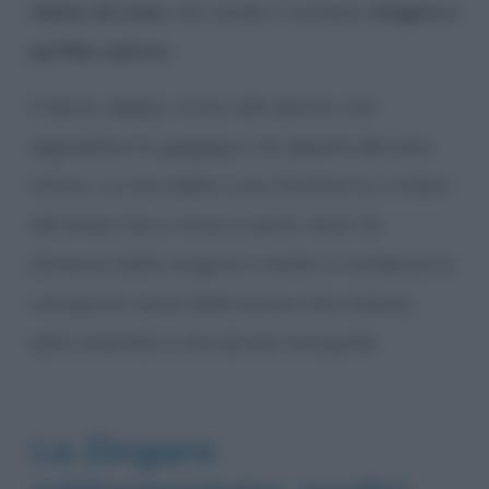
chiaro di Luna
, che rende il contesto
magico e
perfino onirico
.
Il leone, seppur vicino alla donna, non
aggredisce la
zingara
e ciò appare davvero
strano. La luce della Luna illumina la criniera
del leone che si trova a pochi metri di
distanza dalla zingara e mette in evidenza la
variopinta veste della donna che indossa
abiti orientali e che dorme tranquilla.
La Zingara