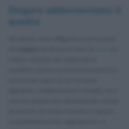
Zingara addormentata: il
quadro
Nel dipinto, viene raffigurata in primo piano
una
zingara
che dorme al chiaro di
Luna
con
a fianco una giara per l’acqua ed un
mandolino, mentre un leone lentamente le si
avvicina per capire chi sia ma senza
aggredirla. L’ambientazione è surreale, con il
cielo che assume una colorazione blu intensa
ed astratta. Da sfondo troviamo un deserto
completamente arido, rappresentato al