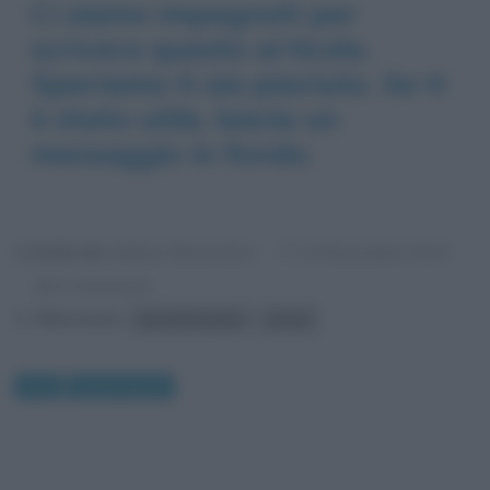
Ci siamo impegnati per
scrivere questo articolo.
Speriamo ti sia piaciuto. Se ti
è stato utile, lascia un
messaggio in fondo.
Scritto da:
Stefano Moraschini
14 Novembre 2014
0 Commenti
Riferimenti:
Henri Rousseau
Leone
Arte
Quadri famosi