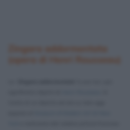
Zingara addormentata
(opera di Henri Rousseau)
La “
Zingara addormentata
” è uno tra i più
significativi dipinti di
Henri Rousseau
. Si
tratta di un dipinto ad olio su tela oggi
esposto al
Museum of Modern Art di New
York
e realizzato dal celebre pittore francese