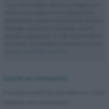
i suoi, tra cui questo. Quando non legge e non
scrive, nuota, pedala e corre. È degustatore
professionale e giudice internazionale di birre e
formaggi. Copywriter e storyteller, aiuta le
persone a posizionarsi sul web raccontando la
loro storia. Puoi metterti in contatto con lui su
Instagram
,
LinkedIn
,
Facebook
.
Lascia un commento
Il tuo indirizzo email non sarà pubblicato.
I campi
obbligatori sono contrassegnati
*