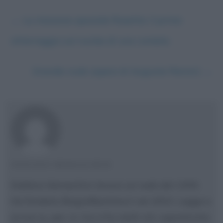
←
La missione spaziale Rosetta: il primo
atterraggio sul nucleo di una cometa
Grande nudo (opera di Auguste Renoir)
→
STEFANO MORASCHINI
Stefano Moraschini lavora sul web dal 1999.
Ha fondato Biografieonline.it nel 2003. Legge e
scrive su, per, in, tra e fra molti siti, soprattutto