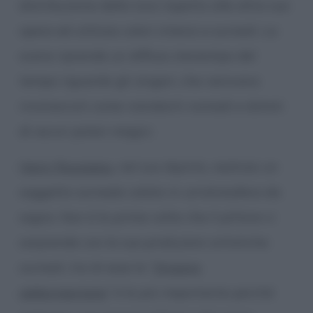
distribuzione della luce rispetto alle altre sue
opere ed utilizza colori intensi e surreali. La
scena riprende un diffuso stereotipo del
tempo riguardo gli zingari, che venivano
riconosciuti come viandanti nomadi e dotati
di oscuri poteri magici.
Henri Rousseau
, nel suo dipinto, realizza un
soggetto surreale calato in un’atmosfera da
sogno. Non è la prima volta che il pittore ci
sorprende con le sue produzioni artistiche
surreali, tra di esse la “
Zingara
addormentata
” è la più importante perché