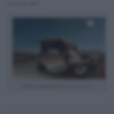
nell’anno 1897.
La Zingara addormentata
(Henri Rousseau, 1897)