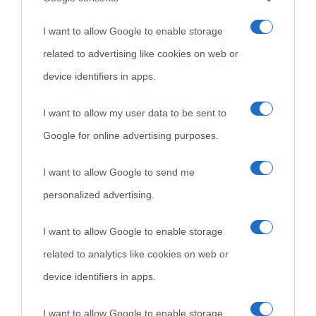
I want to allow Google to enable storage
related to advertising like cookies on web or
device identifiers in apps.
I want to allow my user data to be sent to
Google for online advertising purposes.
I want to allow Google to send me
personalized advertising.
I want to allow Google to enable storage
related to analytics like cookies on web or
device identifiers in apps.
I want to allow Google to enable storage