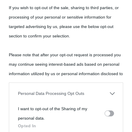
Cultura
If you wish to opt-out of the sale, sharing to third parties, or
Cultura è un blog del sito Biografieonline © 2012-2025 •
Nota:
processing of your personal or sensitive information for
come Affiliato Amazon il sito ricava commissioni sugli acquisti
targeted advertising by us, please use the below opt-out
idonei.
section to confirm your selection.
Please note that after your opt-out request is processed you
may continue seeing interest-based ads based on personal
information utilized by us or personal information disclosed to
third parties prior to your opt-out.
«
La cultura è un ornamento nella buona sorte ma un rifugio
Personal Data Processing Opt Outs
nell'avversa.
» (Aristotele -
Frasi sulla cultura
)
You may separately opt-out of the further disclosure of your
I want to opt-out of the Sharing of my
personal information by third parties on the IAB’s list of
personal data.
downstream participants.
Biografie
Approfondisci
Servizi
Opted In