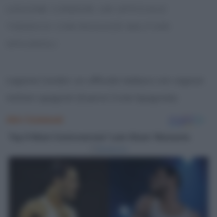
LEGIONE CONDOR: UN UFFICIALE
TEDESCO CON RAGAZZI MILITARI
SPAGNOLI
Legione Condor: un ufficiale tedesco con ragazzi
militari spagnoli (Guerra Civile Spagnola)