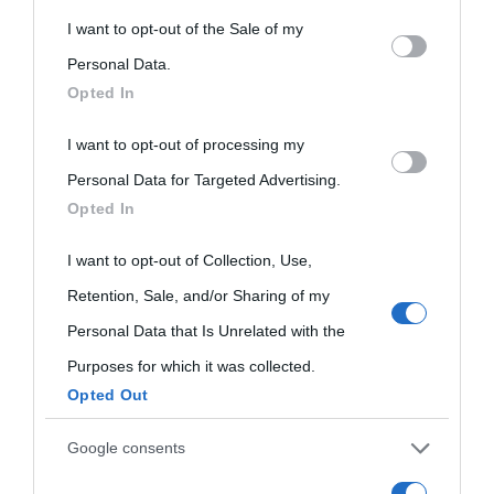
This information may also be disclosed by us to third parties
I want to opt-out of the Sale of my
Biografie di
Ricorrenze
Mappa del sito
on the IAB’s List of Downstream Participants that may further
Personal Data.
oggi
Onomastico
Privacy policy
Opted In
disclose it to other third parties.
Biografie più
Che giorno era?
Cookie policy
I want to opt-out of processing my
Please note that this website/app uses one or more Google
visitate
Personal Data for Targeted Advertising.
services and may gather and store information including but
Film biografici
Pubblicità
Opted In
not limited to your visit or usage behaviour. You may click to
Indice dei nomi
Aforismi
Contatti
grant or deny consent to Google and its third-party tags to
I want to opt-out of Collection, Use,
Categorie
use your data for below specified purposes in below Google
Retention, Sale, and/or Sharing of my
consent section.
Personal Data that Is Unrelated with the
Temi
Purposes for which it was collected.
Opted Out
Google consents