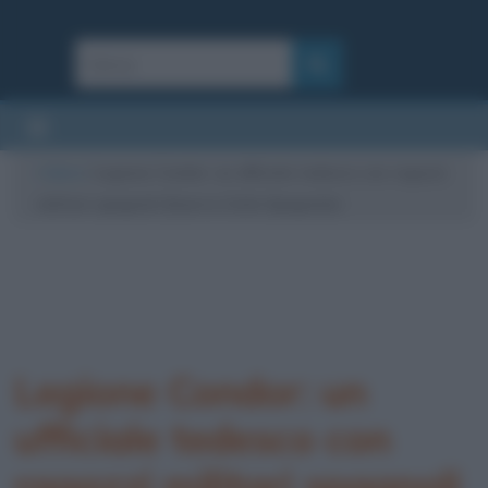
Cultura
/
Legione Condor: un ufficiale tedesco con ragazzi
militari spagnoli (Guerra Civile Spagnola)
Legione Condor: un
ufficiale tedesco con
ragazzi militari spagnoli