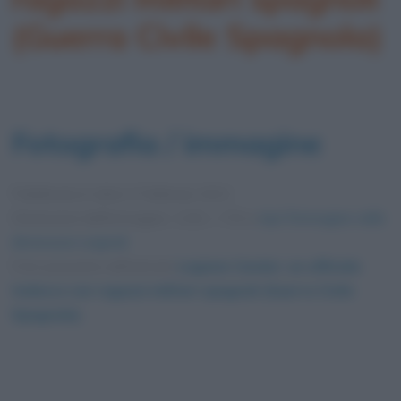
(Guerra Civile Spagnola)
Fotografia / immagine
Pubblicata in data
3 Febbraio 2021
Dimensioni dell'immagine: 1152 × 720 •
Apri l'immagine nelle
dimensioni originali
Foto presente nell'articolo
Legione Condor: un ufficiale
tedesco con ragazzi militari spagnoli (Guerra Civile
Spagnola)
.