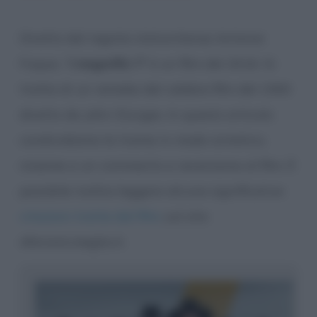
Diretto dal regista statunitense Antoine
Fuqua, “
I magnifici 7
” è un film del 2016. Si
tratta di un remake del celebre film del 1960
diretto da John Sturges. In questo articolo
condividiamo la trama in modo sintetico,
insieme a un commento e recensione al film. È
possibile inoltre leggere alcune significative
citazioni tratte dal film
, sul sito
Aforismi.meglio.it.