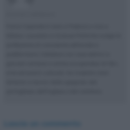
FULVIO CAPORALE
Fulvio Caporale è nato a Padova e vive a
Milano. Laureato in Scienze Politiche svolge la
professione di consulente editoriale e
pubblicitario. Collabora con case editrici e
giornali cartacei e online occupandosi di libri,
arte ed eventi culturali. Ha tradotto testi
letterari e tecnici dallo spagnolo, dal
portoghese, dall'inglese e dal catalano.
Lascia un commento