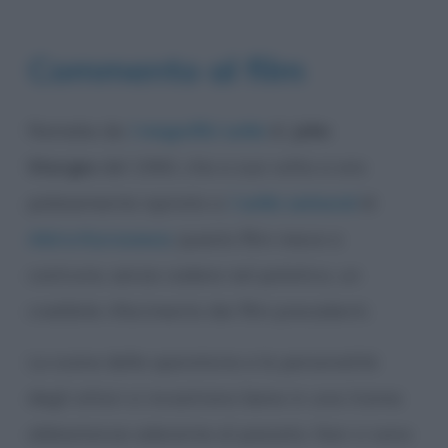
Commento al film
Remake de
I magnifici sette
di
John
Sturges
del 1960, che a sua volta si era
palesemente ispirato a
I sette samurai
di
Akira Kurosawa
, questo film riesce a
costruire, senza cadere nel patetico, un
credibile rifacimento dei film precedenti.
Le scene delle sparatorie e la personalità
degli attori si incastrano bene in una trama
abbastanza aderente al passato. Non ci sono