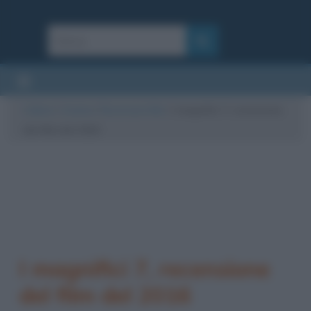
Cultura
/
Cinema
/
Recensioni film
/
I magnifici 7, recensione
del film del 2016
I magnifici 7, recensione
del film del 2016