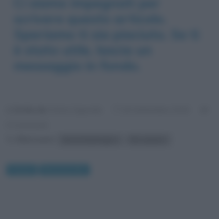
Ci siamo impegnati per
scrivere questo articolo.
Speriamo ti sia piaciuto. Se ti
è stato utile, lascia un
messaggio in fondo.
Scritto da:
Fulvio Caporale
26 Settembre 2016
0 Commenti
Riferimenti:
Denzel Washington
film western
Cinema
Recensioni film