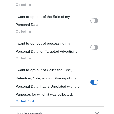
downstream participants.
Opted In
This information may also be disclosed by us to third parties
I want to opt-out of the Sale of my
on the IAB’s List of Downstream Participants that may further
Personal Data.
Opted In
disclose it to other third parties.
I want to opt-out of processing my
Please note that this website/app uses one or more Google
Personal Data for Targeted Advertising.
services and may gather and store information including but
Opted In
not limited to your visit or usage behaviour. You may click to
grant or deny consent to Google and its third-party tags to
I want to opt-out of Collection, Use,
use your data for below specified purposes in below Google
Retention, Sale, and/or Sharing of my
consent section.
Personal Data that Is Unrelated with the
Purposes for which it was collected.
Opted Out
Google consents