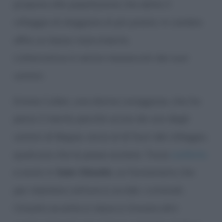
propone alla popolazione che abita il
villaggio di sloggiare al più presto. In cambio
offre un basso risarcimento.
L’alternativa è venire massacrati dai suoi
uomini.
Emma Cullen, una donna coraggiosa, che ha
perso il marito perché ucciso da uno degli
uomini di Bogue, cerca al di fuori del villaggio,
qualcuno che la possa aiutare. Trova
conforto
e aiuto in
Sam Chisolm
, un funzionario che
per mestiere cattura e uccide i criminali.
Chisolm accetta e riesce a trovare altri