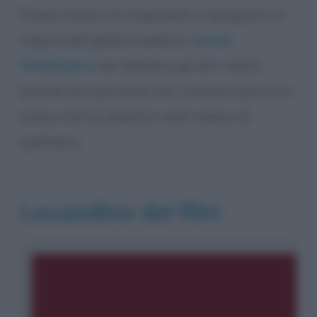
Fuqua riesce, con originalità, a riproporre un
classico del genere western.
Denzel
Washington
non delude e gli altri attori,
benché non spicchino, non rovinano però una
trama che ha divertito molti milioni di
spettatori.
Locandina del film