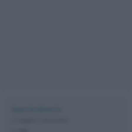
Approfondimento
I magnifici 7, breve trama
Trailer