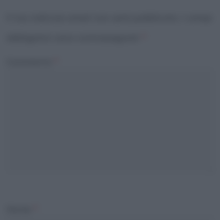
Il tuo indirizzo email non sarà pubblicato.
I campi
obbligatori sono contrassegnati
*
Commento
*
Nome
*