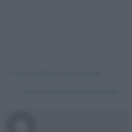
←
Hanna e Barbera, storia e biografia
Ben-Hur, recensione del film del 2016
→