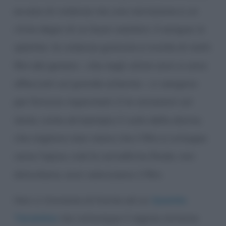
eccessi di violenza ma una narrazione e un
ritmo degni di un buon western. Il sangue, lo
splatter, la violenza gratuita e inutile di molti
film del genere – che negli ultimi anni si sono
affacciati sul grande schermo – ci vengono
per fortuna risparmiati. E le variazioni sul
tema, come ad esempio il ruolo della donna,
che migliora man mano che il film si sviluppa
verso l’apice, cioè la carneficina finale, non
disturbano, anzi valorizzano il film.
Non ci troviamo di fronte ad un
Quentin
Tarantino
ma comunque il regista Antoine