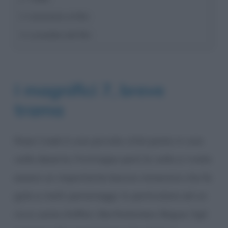
Commento al film
Locandina del film
I magnifici 7, breve
trama
Rose Creek è una piccola città posta in una
valle deserta. Purtroppo però la valle si rivela
essere un importante bacino minerario che fa
gola a molti personaggi. In particolare ad un
ricco uomo d’affari, Bartholomew Bogue. Egli