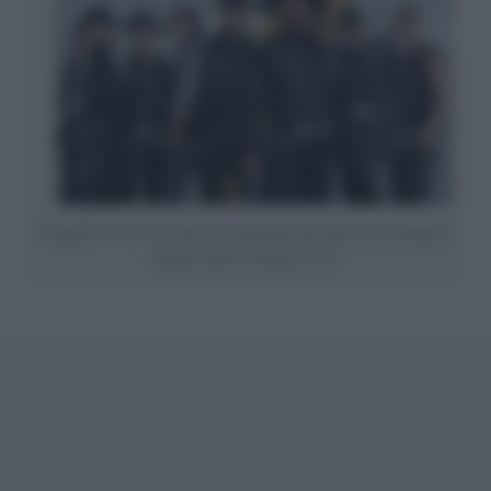
I magnifici 7: una foto degli attori protagonisti, tratta da un’immagine
promozionale del film del 2016