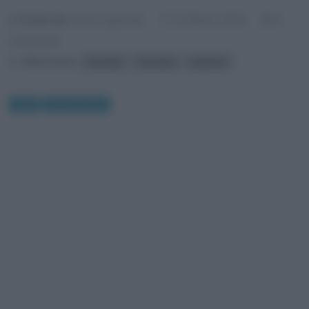
Scritto da:
Fulvio Caporale
0
23 Marzo 2016
Commenti
Riferimenti:
Courbet
Funerale
realismo
Arte
Quadri famosi