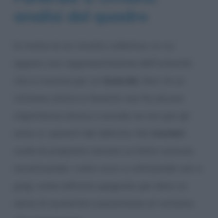
analisi del quadro
Si tratta di un ritratto collettivo, in cui
appare una rappresentazione dell’umanità
che si riunisce per un
funerale
. Non c’è un
richiamo storico e l’evento non ha alcuna
importanza storica o sociale, se non per gli
amici e i parenti del defunto. Ma
Courbet
vuole di proposito narrare un fatto comune,
accentuando i colori scuri, e utilizzando veri e
grigi, come nell’arte spagnola, per dare un
senso di austerità e pesantezza al contesto