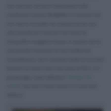
non solo per attrarre l’attenzione sulla
condizione umana,
la morte
e il contesto dei
vivi che la circonda, ma utilizza anche una
tela grande per costruire una sorta di
fotografia a soggetto ampio; in questo sta la
sua grande intuizione di una modernità
straordinaria, che in qualche modo fa scorrere
davanti ai nostri occhi una sorta di film i cui
personaggi, come nell’opera “
Bottega del
pittore
” poc’anzi citata, hanno un ruolo ben
definito.