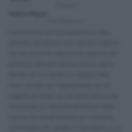
Francamente non mi interessano le idee
politiche che possono aver ispirato il dipinto.
Ciò che invece mi colpisce è la capacità del
pittore di utilizzare una tecnica in voga in
Olanda nel XVII secolo e in Spagna nello
stesso periodo, per rappresentare non un
soggetto di valore, né una scena storica che
richiamasse un momento particolare della
Francia, ma semplicemente per contenere
un’immagine che sembra in movimento, in un