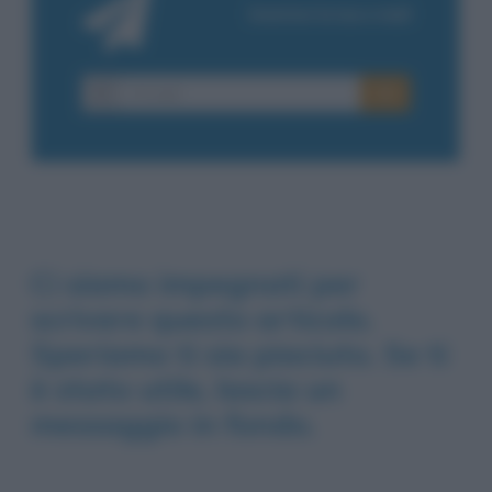
Ci siamo impegnati per
scrivere questo articolo.
Speriamo ti sia piaciuto. Se ti
è stato utile, lascia un
messaggio in fondo.