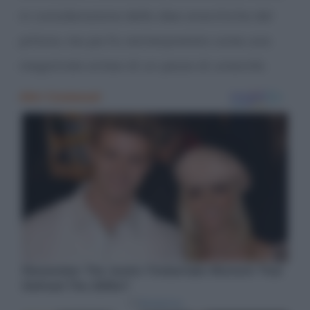
in considerazione delle idee anarchiche del
pittore, ma poi fu reinterpretato come una
magistrale sintesi di un pezzo di umanità.