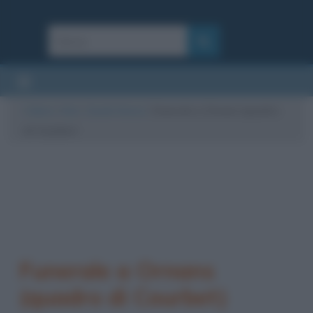
Cultura
/
Arte
/
Quadri famosi
/
Funerale a Ornans (quadro
di Courbet)
Funerale a Ornans
(quadro di Courbet)