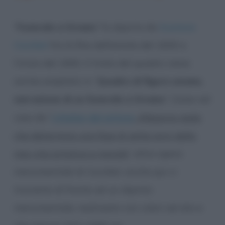
“
Funerale a Ornans
” fu dipinto da
Gustave
Courbet
fra la fine dell’estate del 1849 e
l’inizio del 1850. Il titolo del quadro viene
anche ampliato in “
Quadro di figure umane,
narrazione di un funerale a Ornans
“. Come nel
caso de “
L’Atelier del pittore
. Allegoria reale
che determina una fase di sette anni della
mia vita artistica e morale
“, altra opera
monumentale di Courbet, anche qui ci
troviamo di fronte ad un dipinto
monumentale, realizzato con colori ad olio e