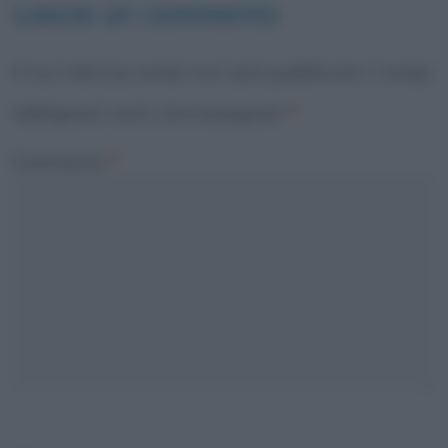
Lascia un commento
Il tuo indirizzo email non sarà pubblicato.
I campi
obbligatori sono contrassegnati
*
Commento
*