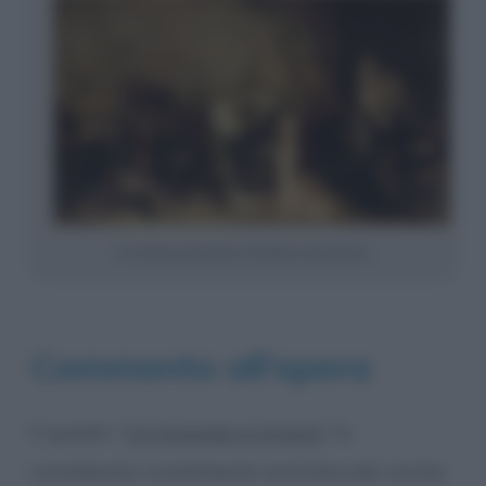
La bottega del pittore (L’Atelier del pittore)
Commento all’opera
Il quadro “
Un funerale a Ornans
” fu
considerato inizialmente anticlericale, anche