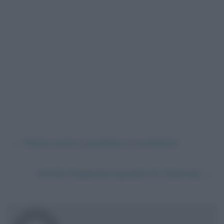
←
Pianto antico, parafrasi e commento
Achille Emperaire (quadro di Cézanne)
→