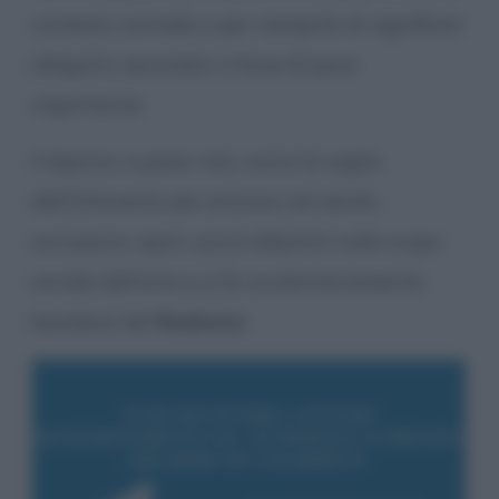
contesto normale e per riempirla di significati
allegorici secondari e forse di poca
importanza.
Il dipinto, a parer mio, varca la soglia
dell’Ottocento per entrare nel secolo
successivo, apre i primi dibattiti sullo scopo
sociale dell’arte e si fa involontariamente
bandiera del
Realismo
.