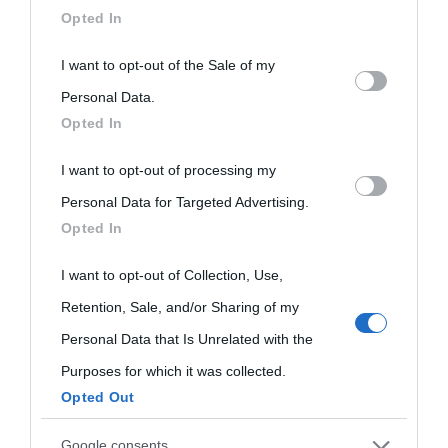
downstream participants.
Opted In
This information may also be disclosed by us to third parties
I want to opt-out of the Sale of my
on the IAB’s List of Downstream Participants that may further
Personal Data.
Opted In
disclose it to other third parties.
I want to opt-out of processing my
Please note that this website/app uses one or more Google
Personal Data for Targeted Advertising.
services and may gather and store information including but
Opted In
not limited to your visit or usage behaviour. You may click to
grant or deny consent to Google and its third-party tags to
I want to opt-out of Collection, Use,
use your data for below specified purposes in below Google
Retention, Sale, and/or Sharing of my
consent section.
Personal Data that Is Unrelated with the
Purposes for which it was collected.
Opted Out
Google consents