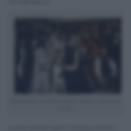
che rappresenta.
Funerale a Ornans: un dettaglio del dipinto •
Ornans è la città natale di
Courbet
Courbet dipinge l’opera “
Funerale a Ornans
”