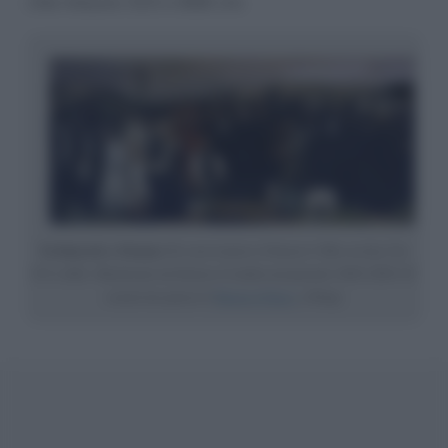
che misura 315 x 668 cm.
Un funerale a Ornans
(
Un enterrement à Ornans
) • Olio su tela, Cm
315 x 668, • Realizzato da Gustave Courbet nel periodo 1849-1850 • E’
conservato presso il
Musée d’Orsay
, a Parigi