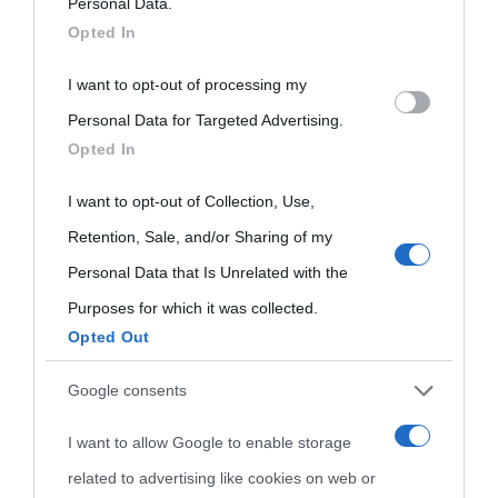
on the IAB’s List of Downstream Participants that may further
Personal Data.
visitate
Opted In
disclose it to other third parties.
Film biografici
Pubblicità
Indice dei nomi
I want to opt-out of processing my
Please note that this website/app uses one or more Google
Aforismi
Contatti
Personal Data for Targeted Advertising.
services and may gather and store information including but
Categorie
Opted In
not limited to your visit or usage behaviour. You may click to
Temi
grant or deny consent to Google and its third-party tags to
I want to opt-out of Collection, Use,
use your data for below specified purposes in below Google
Retention, Sale, and/or Sharing of my
consent section.
Personal Data that Is Unrelated with the
Purposes for which it was collected.
Opted Out
Google consents
I want to allow Google to enable storage
related to advertising like cookies on web or