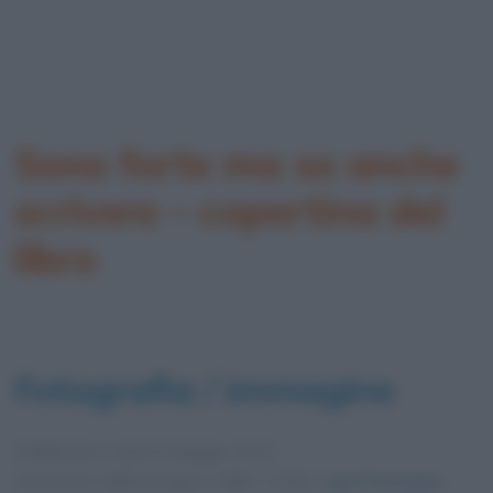
Sono forte ma so anche
scrivere – copertina del
libro
Fotografia / immagine
Pubblicata in data
9 Maggio 2024
Dimensioni dell'immagine: 1080 × 1592 •
Apri l'immagine