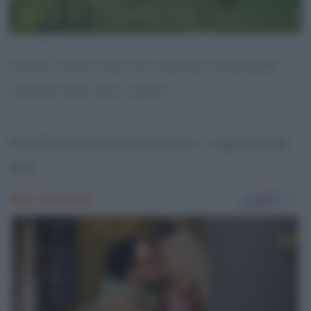
SONO FORTE MA SO ANCHE SCRIVERE –
COPERTINA DEL LIBRO
Sono forte ma so anche scrivere – copertina del
libro