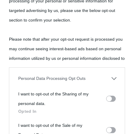
processing of your personal or sensitive information for
targeted advertising by us, please use the below opt-out
section to confirm your selection.
Please note that after your opt-out request is processed you
may continue seeing interest-based ads based on personal
«
La cultura è un ornamento nella buona sorte ma un rifugio
information utilized by us or personal information disclosed to
nell'avversa.
» (Aristotele -
Frasi sulla cultura
)
third parties prior to your opt-out.
Personal Data Processing Opt Outs
Biografie
Approfondisci
Servizi
You may separately opt-out of the further disclosure of your
I want to opt-out of the Sharing of my
personal information by third parties on the IAB’s list of
personal data.
Biografie di
Ricorrenze
Mappa del sito
downstream participants.
Opted In
oggi
Onomastico
Privacy policy
This information may also be disclosed by us to third parties
I want to opt-out of the Sale of my
Biografie più
Che giorno era?
Cookie policy