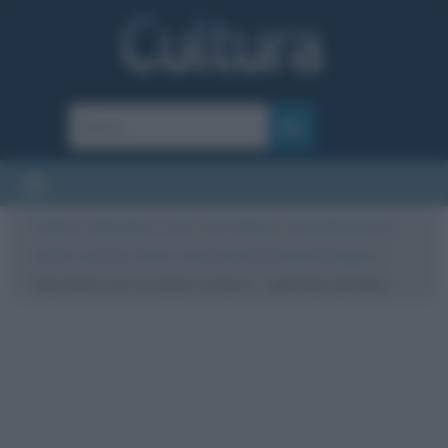
Cultura
/
Letteratura
/
Libri
/
Che Volume!
/
Sono forte (ma so
anche scrivere): il libro e la vera storia di Astrid Lindgren
/
Sono forte ma so anche scrivere – copertina del libro