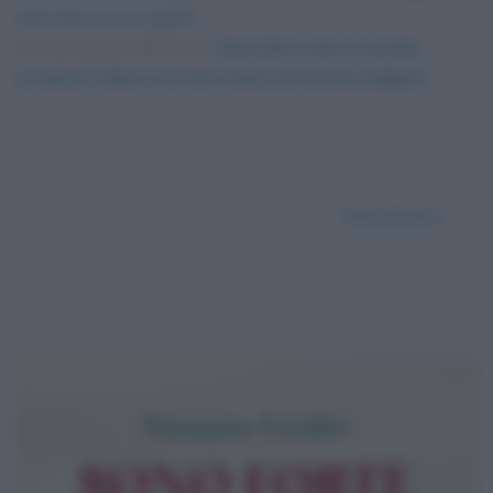
nelle dimensioni originali
Foto presente nell'articolo
Sono forte (ma so anche
scrivere): il libro e la vera storia di Astrid Lindgren
.
Successivo →