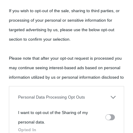
Cultura
If you wish to opt-out of the sale, sharing to third parties, or
Cultura è un blog del sito Biografieonline © 2012-2025 •
Nota:
processing of your personal or sensitive information for
come Affiliato Amazon il sito ricava commissioni sugli acquisti
targeted advertising by us, please use the below opt-out
idonei.
section to confirm your selection.
Please note that after your opt-out request is processed you
may continue seeing interest-based ads based on personal
information utilized by us or personal information disclosed to
third parties prior to your opt-out.
«
La cultura è un ornamento nella buona sorte ma un rifugio
Personal Data Processing Opt Outs
nell'avversa.
» (Aristotele -
Frasi sulla cultura
)
You may separately opt-out of the further disclosure of your
I want to opt-out of the Sharing of my
personal information by third parties on the IAB’s list of
personal data.
Biografie
Approfondisci
Servizi
downstream participants.
Opted In