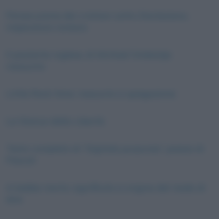
Persecuzione dei cristiani sotto Diocleziano,
imperatore romano
Il paziente inglese, di Michael Ondaatje:
riassunto
Little Rock Nine: riassunto e spiegazione
La Statua della Libertà
Testo completo di “Digitale purpurea”, poesia di
Pascoli
A babbo morto: significato e origine del modo di
dire