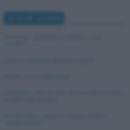
Articoli recenti
Perché per rispondere al telefono si dice
“pronto”?
Nefertiti, leggenda dell’Antico Egitto
Perché viene la pelle d’oca?
Repubblica delle Banane: da dove deriva il modo
di dire e cosa significa
Perché Urano e Nettuno vengono definiti
“pianeti gemelli”?