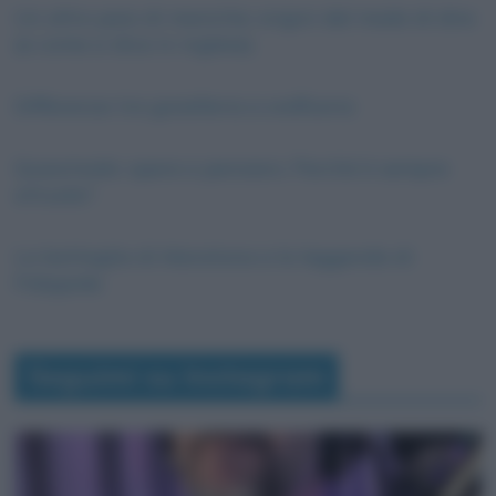
Un altro paio di maniche: origini del modo di dire
(e come si dice in inglese)
Differenza tra gioielleria e oreficeria
Quasimodo: opere e pensiero. Perché è sempre
attuale?
La battaglia di Maratona e la leggenda di
Fidippide
Seguimi su Instagram