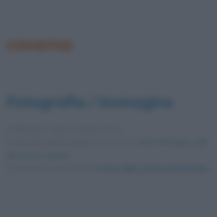
caverna
Fotografia / immagine
Pubblicata in data
7 Ottobre 2021
Dimensioni dell'immagine: 1200 × 675 •
Apri l'immagine nelle
dimensioni originali
Foto presente nell'articolo
Il mito della caverna di Platone
.