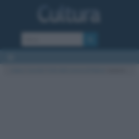
Cultura
/
Curiosità
/
Il mito della caverna di Platone
/
caverna