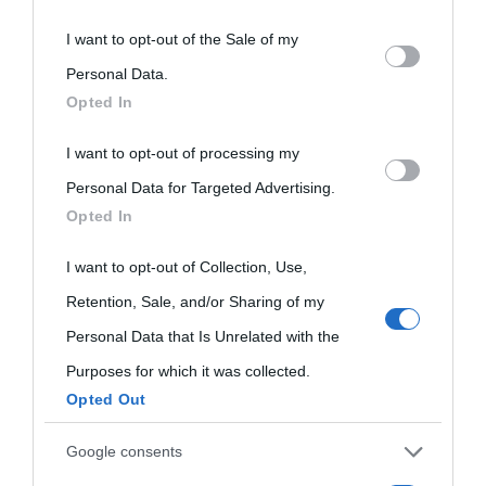
This information may also be disclosed by us to third parties
I want to opt-out of the Sale of my
Biografie di
Ricorrenze
Mappa del sito
on the IAB’s List of Downstream Participants that may further
Personal Data.
oggi
Onomastico
Privacy policy
Opted In
disclose it to other third parties.
Biografie più
Che giorno era?
Cookie policy
I want to opt-out of processing my
Please note that this website/app uses one or more Google
visitate
Personal Data for Targeted Advertising.
services and may gather and store information including but
Film biografici
Pubblicità
Opted In
not limited to your visit or usage behaviour. You may click to
Indice dei nomi
Aforismi
Contatti
grant or deny consent to Google and its third-party tags to
I want to opt-out of Collection, Use,
Categorie
use your data for below specified purposes in below Google
Retention, Sale, and/or Sharing of my
consent section.
Temi
Personal Data that Is Unrelated with the
Purposes for which it was collected.
Opted Out
Google consents