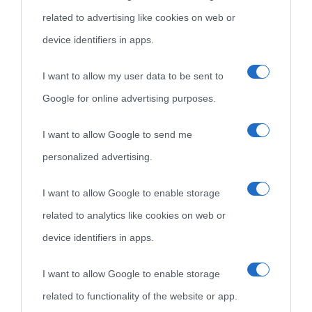
Cultura è un blog del sito Biografieonline © 2012-2025 •
Nota:
related to advertising like cookies on web or
come Affiliato Amazon il sito ricava commissioni sugli acquisti
device identifiers in apps.
idonei.
I want to allow my user data to be sent to
Google for online advertising purposes.
I want to allow Google to send me
personalized advertising.
«
La cultura è un ornamento nella buona sorte ma un rifugio
I want to allow Google to enable storage
nell'avversa.
» (Aristotele -
Frasi sulla cultura
)
related to analytics like cookies on web or
device identifiers in apps.
Biografie
Approfondisci
Servizi
I want to allow Google to enable storage
Biografie di
Ricorrenze
Mappa del sito
related to functionality of the website or app.