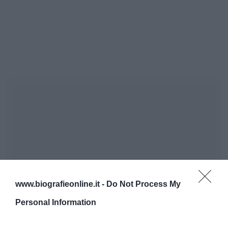
www.biografieonline.it -
Do Not Process My
Personal Information