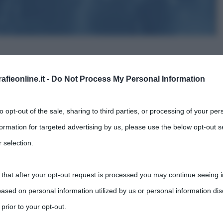
do del mondo?
fieonline.it -
Do Not Process My Personal Information
,
,
,
Fossa delle Marianne
mare
marianne
oceano pacifico
to opt-out of the sale, sharing to third parties, or processing of your per
localizzato in una zona nell’Oceano Pacifico, a sud
formation for targeted advertising by us, please use the below opt-out s
 selection.
 that after your opt-out request is processed you may continue seeing i
ased on personal information utilized by us or personal information dis
 prior to your opt-out.