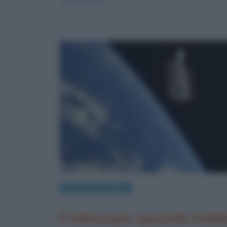
Scienze e tecnologie
Il telescopio spaziale Hubb