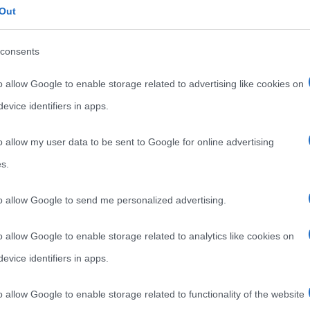
ed informale spesso utilizzata da tutti noi
Out
sia durante il momento dell’incontro che
ne
consents
durante
ndo
o allow Google to enable storage related to advertising like cookies on
Read more
evice identifiers in apps.
o allow my user data to be sent to Google for online advertising
s.
to allow Google to send me personalized advertising.
o allow Google to enable storage related to analytics like cookies on
evice identifiers in apps.
o allow Google to enable storage related to functionality of the website