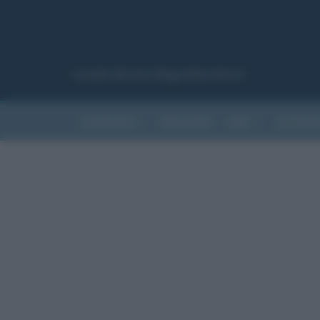
Canale del sito Biografieonline.it
CURIOSITÀ
RIASSUNTI
ARTI
LETTER