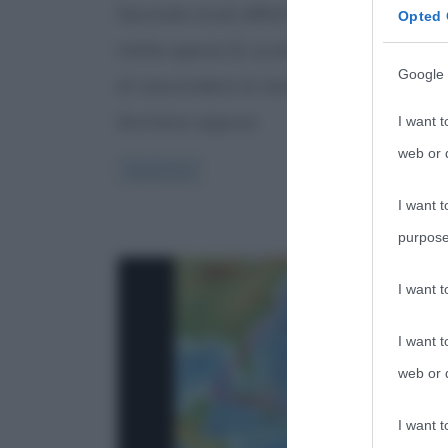
Secondo studi effettuati da ornitologi,
Opted 
molte specie di uccelli hanno l’abitudi
Google 
di nascondere la testa sotto l’ala qua
dormono oppure
I want t
web or d
Read more
I want t
purpose
I want 
I want t
web or d
I want t