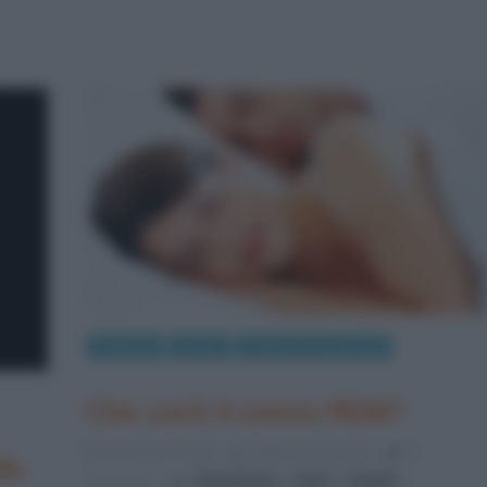
Curiosità
Salute
Scienze e tecnologie
Che cos’è il sonno REM?
20 Dicembre 2013
Stefano Moraschini
0
le
,
,
,
Comments
benessere
rem
sogni