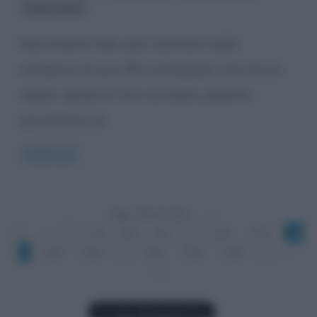
Opere d'arte
Monuments Men può rientrare nella
categoria di quei film pedagogici che alcuni
registi, grazie al loro successo, possono
permettersi di
Read more
Pag. 258 di 336
«
1°
«
...
20
40
60
...
256
257
25
8
259
260
...
280
300
320
...
»
»|