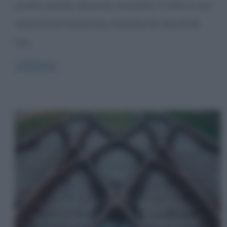
ovvero parola, discorso, racconto. Il mito è una
narrazione fantastica rivestita di sacralità,
che
Read more