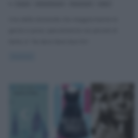
,
,
,
acqua
alimentazione
benessere
diete
Una delle domande che maggiormente la
gente si pone, specialmente nei periodi di
dieta, è: “Se devo bere due litri
Read more