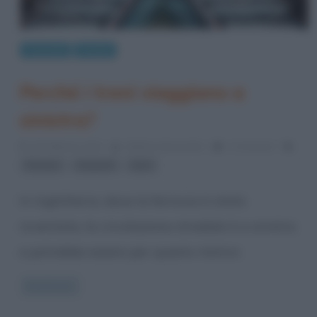
Curiosità
Perché
Perché i treni viaggiano a
sinistra?
15 Febbraio 2014
Stefano Moraschini
1 Comment
,
,
ferrovie
trasporti
treni
In Inghilterra, dove la ferrovia è stata
inventata, la circolazione stradale è a sinistra
e potrebbe essere per questo motivo
Read more