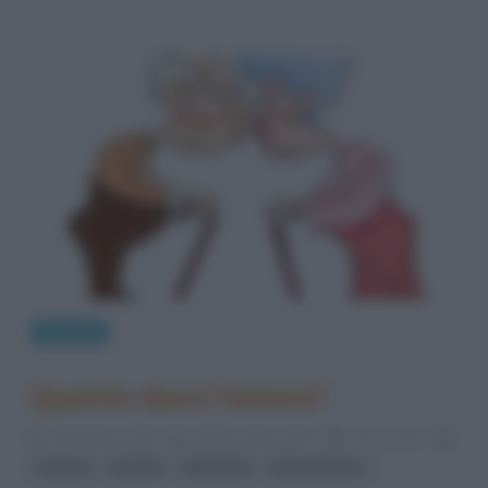
Curiosità
Quanto dura l’amore?
14 Febbraio 2014
Stefano Moraschini
1 Comment
,
,
,
amore
Cupido
fidanzati
san valentino