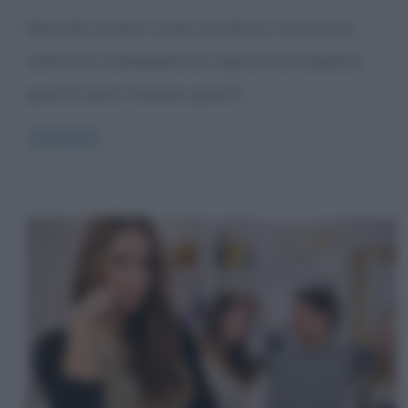
Secondo recenti studi, anche la ricerca più
volte si è interessata di capire e di stabilire
quanto dura l’amore, quanti
Read more