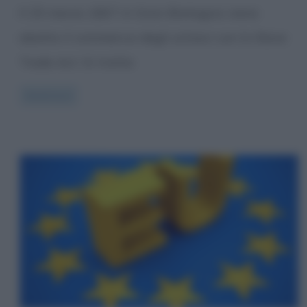
Il 25 marzo 1807 in Gran Bretagna viene
abolito il commercio degli schiavi con lo Slave
Trade Act. Si tratta
Read more