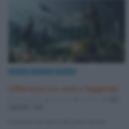
Curiosità
Differenze
Mitologia
Differenza tra mito e leggenda
,
15 Febbraio 2014
Gloria Scott
1 Comment
dei
,
leggende
Miti
Il termine mito deriva dal greco mythos,