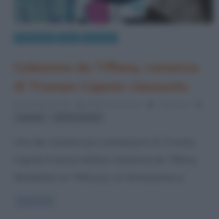
Letteratura
Libri
Riassunti
Colazione da Tiffany, romanzo
di Truman Capote: riassunto
14 Febbraio 2014
Stefano Moraschini
1 Comment
,
romanzi
Truman Capote
Uno dei romanzi più interessanti di Truman
Capote è senza dubbio Colazione da Tiffany
(Breakfast at Tiffany’s), un famosissimo e
Read more