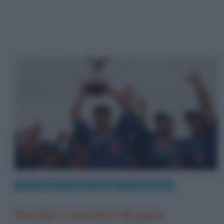
Curiosità
Perché
Sport
Storia dello Sport
Perché i vincitori di gare