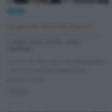
Curiosità
La gelosia: dove ha origine?
13 Febbraio 2014
Stefano Moraschini
10 Comments
,
,
,
,
amore
Cupido
fidanzati
gelosia
san valentino
Tutti noi, chi meno e chi di più, dobbiamo fare
i conti con il sentimento della gelosia.
Secondo un team
Read more