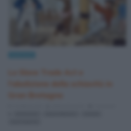
Eventi storici
Lo Slave Trade Act e
l’abolizione della schiavitù in
Gran Bretagna
21 Febbraio 2014
Stefano Moraschini
0 Comments
,
,
,
dichiarazioni
Impero Britannico
schiavitù
Slave Trade Act