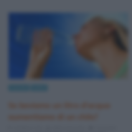
Curiosità
Salute
Se beviamo un litro d’acqua
aumentiamo di un chilo?
14 Febbraio 2014
Stefano Moraschini
0 Comments