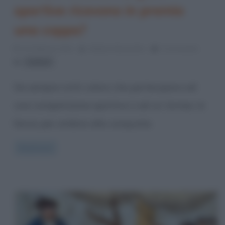
sportive ricevono in premio
una coppa?
23 Febbraio 2014
Stefano Moraschini
0 Comments
simboli
Da sempre tutti coloro che partecipano ad
una competizione sportiva o ad un torneo, lo
fanno per ambire alla conquista
Read more