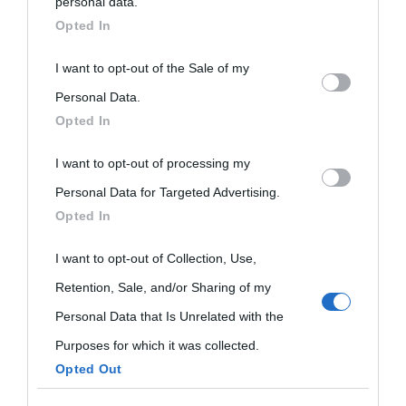
personal data.
downstream participants.
Opted In
This information may also be disclosed by us to third parties
I want to opt-out of the Sale of my
on the IAB’s List of Downstream Participants that may further
Personal Data.
Opted In
disclose it to other third parties.
I want to opt-out of processing my
Please note that this website/app uses one or more Google
Personal Data for Targeted Advertising.
services and may gather and store information including but
Opted In
not limited to your visit or usage behaviour. You may click to
grant or deny consent to Google and its third-party tags to
I want to opt-out of Collection, Use,
use your data for below specified purposes in below Google
Retention, Sale, and/or Sharing of my
consent section.
Personal Data that Is Unrelated with the
Purposes for which it was collected.
Opted Out