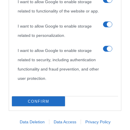
I want to allow Google to enable storage
related to functionality of the website or app.
Biografie di
Ricorrenze
Mappa del sito
oggi
Onomastico
Privacy policy
I want to allow Google to enable storage
related to personalization.
Biografie più
Che giorno era?
Cookie policy
visitate
I want to allow Google to enable storage
Film biografici
Pubblicità
related to security, including authentication
Indice dei nomi
Aforismi
Contatti
functionality and fraud prevention, and other
Categorie
user protection.
Temi
CONFIRM
Data Deletion
Data Access
Privacy Policy