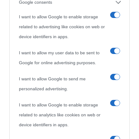
Cultura
Google consents
I want to allow Google to enable storage
Cultura è un blog del sito Biografieonline © 2012-2025 •
Nota:
related to advertising like cookies on web or
come Affiliato Amazon il sito ricava commissioni sugli acquisti
device identifiers in apps.
idonei.
I want to allow my user data to be sent to
Google for online advertising purposes.
I want to allow Google to send me
personalized advertising.
«
La cultura è un ornamento nella buona sorte ma un rifugio
I want to allow Google to enable storage
nell'avversa.
» (Aristotele -
Frasi sulla cultura
)
related to analytics like cookies on web or
device identifiers in apps.
Biografie
Approfondisci
Servizi