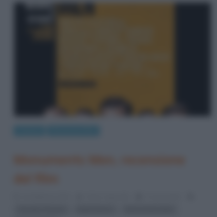
Cinema
Recensioni film
Monuments Men, recensione
del film
13 Febbraio 2014
Fulvio Caporale
0 Comments
,
,
,
George Clooney
Matt Damon
Monuments Men