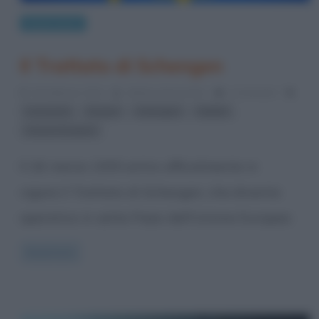
Eventi storici
Il Trattato di Schengen
19 Febbraio 2014
Stefano Moraschini
1 Comment
,
,
,
,
economia
Europa
Schengen
trattati
Unione Europea
Il 26 marzo 1995 entra ufficialmente in
vigore il Trattato di Schengen, che diventa
operativo in sette Paesi dell’Unione Europea:
Read more