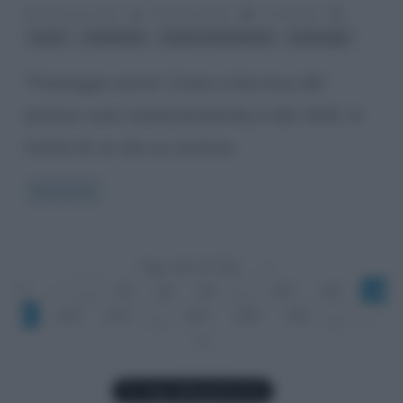
30 Giugno 2014
Serena Marotta
1 Comment
,
,
,
colori
Kandinsky
Opere di Kandinsky
paesaggi
“Paesaggio estivo” (Case a Murnau) del
pittore russo Vasilij Kandinsky è del 1909. Si
tratta di un olio su cartone,
Read more
Pag. 242 di 336
«
1°
«
...
20
40
60
...
240
241
24
2
243
244
...
260
280
300
...
»
»|