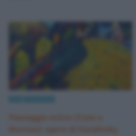
Arte
Quadri famosi
Paesaggio estivo (Case a
Murnau): opera di Kandinsky