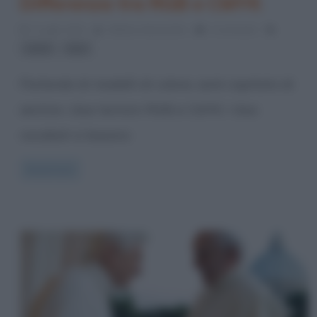
Differenza tra RGB e CMYK
3 Luglio 2014
Stefano Moraschini
1 Comment
,
colori
luce
Parlando di modelli di colore, sarà capitato di
sentire i due termini RGB e CMYK. I due
vocaboli si basano
Read more