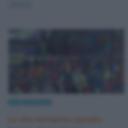
Read more
Arte
Quadri famosi
La vita variopinta (quadro