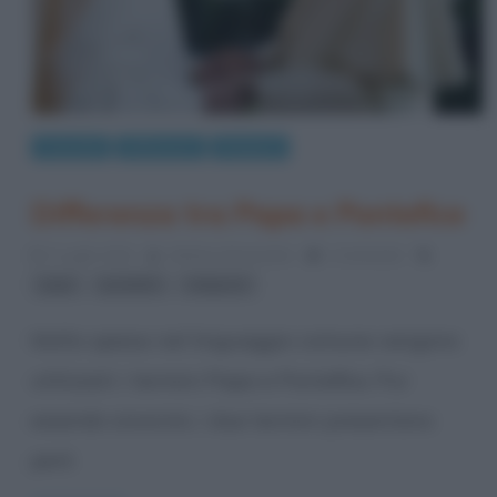
Curiosità
Differenze
Religioni
Differenza tra Papa e Pontefice
3 Luglio 2014
Stefano Moraschini
1 Comment
,
,
papi
pontefici
religione
Molto spesso nel linguaggio comune vengono
utilizzati i termini Papa e Pontefice. Pur
essendo sinonimi, i due termini presentano
però