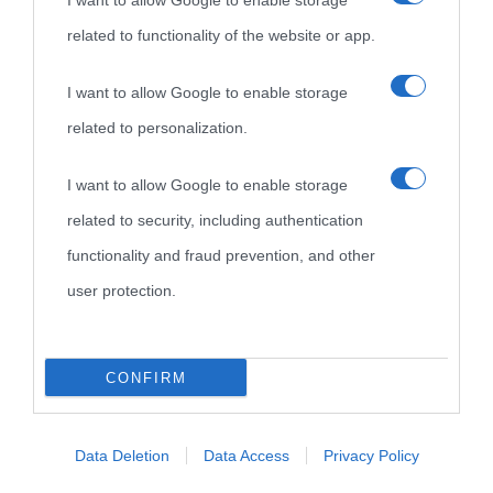
I want to allow Google to enable storage
related to functionality of the website or app.
Biografie di
Ricorrenze
Mappa del sito
oggi
Onomastico
Privacy policy
I want to allow Google to enable storage
related to personalization.
Biografie più
Che giorno era?
Cookie policy
visitate
I want to allow Google to enable storage
Film biografici
Pubblicità
related to security, including authentication
Indice dei nomi
Aforismi
Contatti
functionality and fraud prevention, and other
Categorie
user protection.
Temi
CONFIRM
Data Deletion
Data Access
Privacy Policy