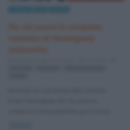
Letteratura
Libri
Riassunti
Per chi suona la campana,
romanzo di Hemingway
(riassunto)
30 Giugno 2014
Anna D'Agostino
2 Comments
,
,
,
guerre civili
Hemingway
letteratura americana
romanzi
Romanzo tra i più famosi dello scrittore
Ernest Hemingway, Per chi suona la
campana è stato pubblicato per la prima
Read more