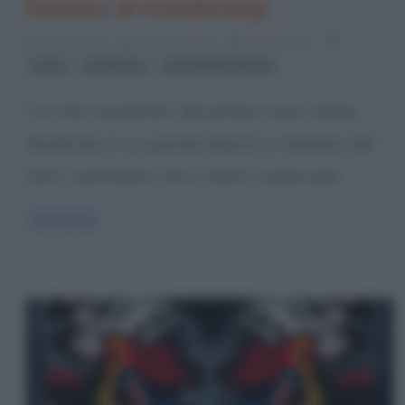
famoso di Kandinsky)
2 Luglio 2014
Serena Marotta
2 Comments
,
,
colori
Kandinsky
Opere di Kandinsky
“La vita variopinta” del pittore russo Vasilij
Kandinsky è un grande dipinto a tempera del
1907, centimetri 130 x 162,5, conservato
Read more