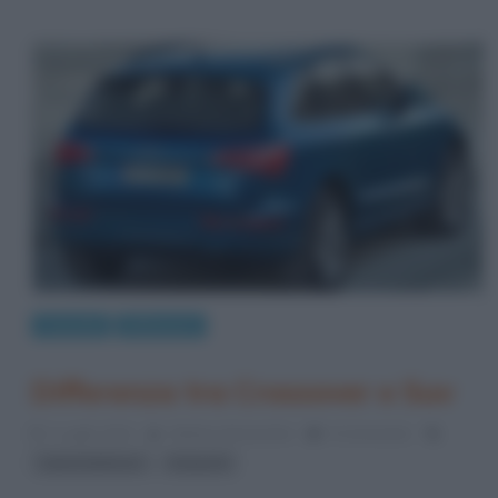
Curiosità
Differenze
Differenza tra Crossover e Suv
1 Luglio 2014
Stefano Moraschini
0 Comments
,
automobilismo
trasporti