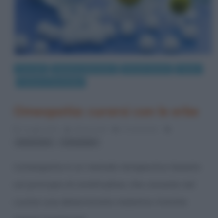
Curiosità
Medicina alternativa
Rimedi naturali
Salute
Scienze e tecnologie
Omeopatia: curarsi con le erbe
4 Luglio 2014
Gloria Scott
5 Comments
,
benessere
omeopatia
L’omeopatia è un metodo terapeutico basato
sul principio di similitudine, che consiste nel
curare una determinata malattia tramite