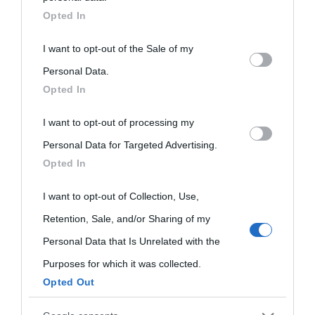
downstream participants.
Opted In
This information may also be disclosed by us to third parties
I want to opt-out of the Sale of my
on the IAB’s List of Downstream Participants that may further
Personal Data.
Opted In
disclose it to other third parties.
I want to opt-out of processing my
Please note that this website/app uses one or more Google
Personal Data for Targeted Advertising.
services and may gather and store information including but
Opted In
not limited to your visit or usage behaviour. You may click to
grant or deny consent to Google and its third-party tags to
I want to opt-out of Collection, Use,
use your data for below specified purposes in below Google
Retention, Sale, and/or Sharing of my
consent section.
Personal Data that Is Unrelated with the
Purposes for which it was collected.
Opted Out