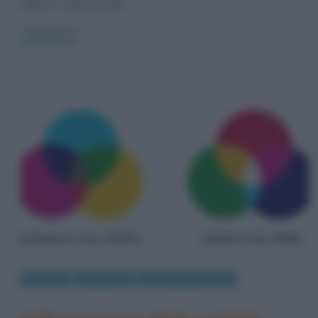
agenti (sostanze)
Read more
Curiosità
Differenze
Scienze e tecnologie