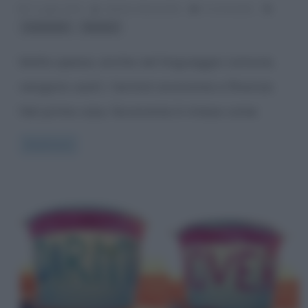
2 Luglio 2014
Stefano Moraschini
0 Comments
,
economia
finanza
Molto spesso, anche nel linguaggio comune,
vengono usati i termini economia e finanza.
Nel primo caso, l’economia è intesa come
Read more