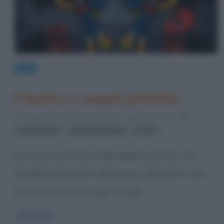
Arte
Il teatro e i popoli primitivi
2 Luglio 2014
Serena Marotta
0 Comments
,
,
antropologia
spettacoli teatrali
teatro
Accostarsi al teatro dei popoli primitivi non
significa accostarsi alle origini del teatro, ma
a forme diverse di esso. Presso
Read more