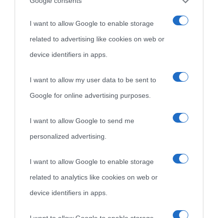
Cultura
Google consents
I want to allow Google to enable storage
Cultura è un blog del sito Biografieonline © 2012-2025 •
Nota:
related to advertising like cookies on web or
come Affiliato Amazon il sito ricava commissioni sugli acquisti
device identifiers in apps.
idonei.
I want to allow my user data to be sent to
Google for online advertising purposes.
I want to allow Google to send me
personalized advertising.
«
La cultura è un ornamento nella buona sorte ma un rifugio
I want to allow Google to enable storage
nell'avversa.
» (Aristotele -
Frasi sulla cultura
)
related to analytics like cookies on web or
device identifiers in apps.
Biografie
Approfondisci
Servizi