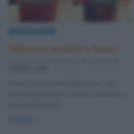
Curiosità
Differenze
Differenza tra diritti e doveri
1 Luglio 2014
Stefano Moraschini
0 Comments
,
diritti civili
leggi
Esiste una sostanziale differenza tra i due
termini, diritti e doveri. I diritti e i doveri sono
normati dalla legge.
Read more