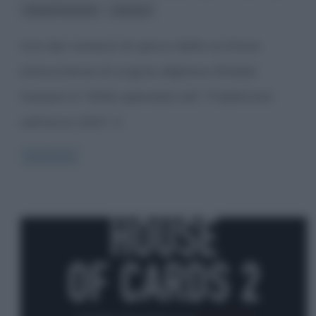
,
Khaled Hosseini
romanzi
Uno dei romanzi di spicco dello scrittore
statunitense di origine afghana Khaled
Hosseini è “Mille splendidi soli”. Pubblicato
nell’anno 2007, il
Read more