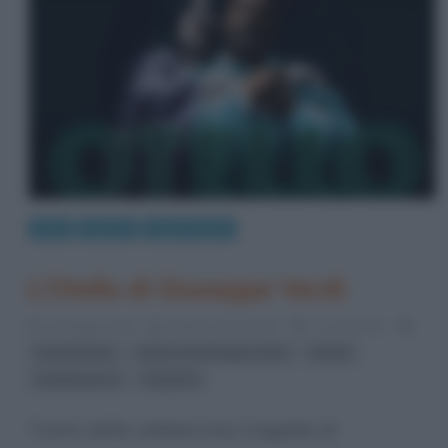
Arte
Musica
Opere liriche
L’Otello di Giuseppe Verdi
13 Maggio 2015
Stefano Moraschini
2 Comments
,
,
,
Desdemona
Opere di Giuseppe Verdi
Otello
,
Shakespeare
tragedie
Tratto dalla celeberrima tragedia di