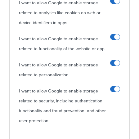
I want to allow Google to enable storage
nell'avversa.
» (Aristotele -
Frasi sulla cultura
)
related to analytics like cookies on web or
device identifiers in apps.
Biografie
Approfondisci
Servizi
I want to allow Google to enable storage
Biografie di
Ricorrenze
Mappa del sito
related to functionality of the website or app.
oggi
Onomastico
Privacy policy
I want to allow Google to enable storage
related to personalization.
Biografie più
Che giorno era?
Cookie policy
visitate
I want to allow Google to enable storage
Film biografici
Pubblicità
related to security, including authentication
Indice dei nomi
Aforismi
Contatti
functionality and fraud prevention, and other
Categorie
user protection.
Temi