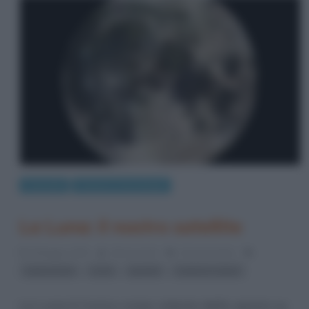
Curiosità
Scienze e tecnologie
La Luna: il nostro satellite
8 Maggio 2015
Gloria Scott
20 Comments
,
,
,
astronomia
Luna
pianeti
sistema solare
La Luna è l’unico corpo celeste dello spazio su