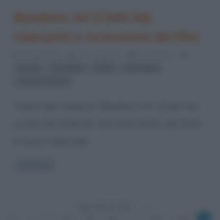
Bambino 44 (Child 44),
riassunto e recensione del film
28 Aprile 2015
Fulvio Caporale
0 Comments
,
,
,
,
Rostov
serial killer
Stalin
Tom Hardy
Unione Sovietica
Tratto dal romanzo “Bambino 44” (Child 44)
scritto nel 2008 da Tom Rob Smith, nel 2015
è uscito nelle sale
Read more
Pag. 220 di 336
«
1°
«
...
20
40
60
...
218
219
22