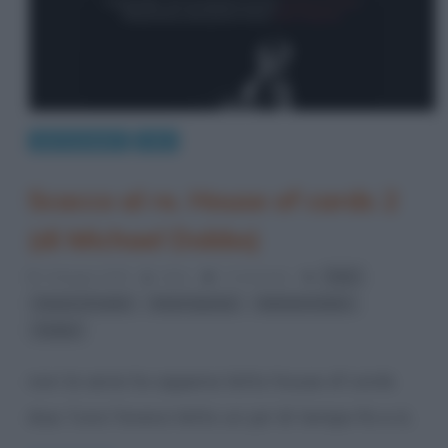
giro le pagine
Libri
Scacco al re. House of cards 2
(di Michael Dobbs)
,
4 Maggio 2015
Arlec
1 Comment
Fazi
,
,
,
House of cards
Kevin Spacey
Michael Dobbs
Thriller
non la serie ho appena letto house of cards
due. l’uno l’avevo letto un po’ di tempo fa e sì,