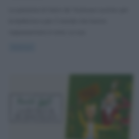
La passione di Henri de Toulouse-Lautrec per
le ballerine e per il mondo che hanno
rappresentato è nota. La sua
Read more