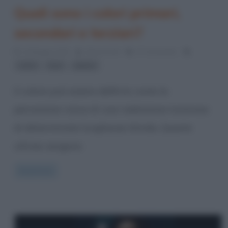
Quali sono i colori primari,
secondari e terziari?
14 Maggio 2015
Gloria Scott
27 Comments
,
,
colori
luce
pittura
Il colore può essere definito come la
percezione visiva di una radiazione luminosa
di determinate lunghezze d’onda. Queste
ultime vengono
Read more