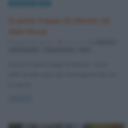
giro le pagine
Libri
Si parla troppo di silenzio (di
Aldo Nove)
,
8 Maggio 2015
Arlec
0 Comments
Aldo Nove
,
,
Edward Hopper
Raymond Carver
Skira
Incontri si parla troppo di silenzio – skira,
2009. di aldo nove non c’è bisogno di dire chi
è, cosa fa,
Read more