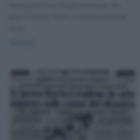
Shakespeare (The Tragedy of Othello, the
Moor of Venice), basato su libretto scritto da
Arrigo
Read more