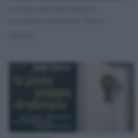
cui l’uomo abbia messo piede, per
ora. Satellite naturale della Terra, la
Read more