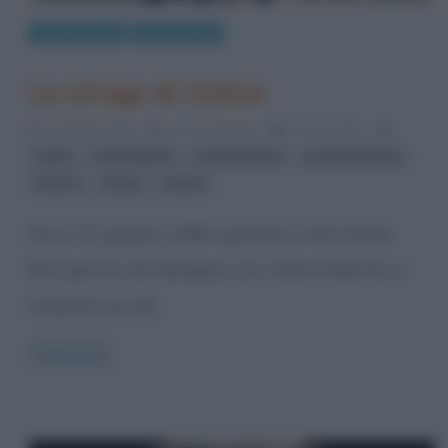
Cronaca nera
Eventi storici
La strage di Ustica
11 Maggio 2015
Serena Marotta
0 Comments
,
,
,
,
aerei
Anni Ottanta
incidenti aerei
incidenti militari
,
,
misteri
stragi
Ustica
Era il 27 giugno 1980 quando il volo Itavia
870 partito da Bologna con rotta Palermo si
inabissò con 81
Read more