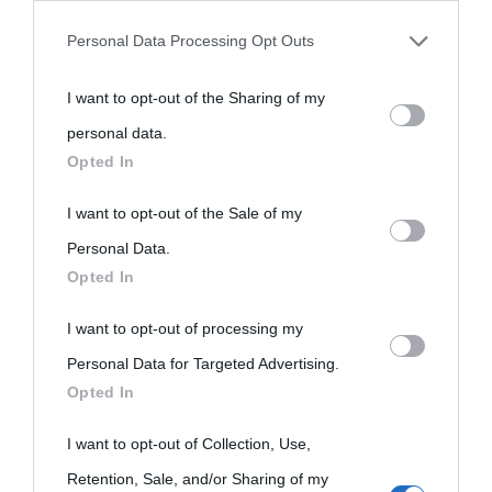
third parties prior to your opt-out.
Personal Data Processing Opt Outs
You may separately opt-out of the further disclosure of your
I want to opt-out of the Sharing of my
personal information by third parties on the IAB’s list of
personal data.
downstream participants.
Opted In
This information may also be disclosed by us to third parties
I want to opt-out of the Sale of my
on the IAB’s List of Downstream Participants that may further
Personal Data.
Opted In
disclose it to other third parties.
I want to opt-out of processing my
Please note that this website/app uses one or more Google
Personal Data for Targeted Advertising.
services and may gather and store information including but
Opted In
not limited to your visit or usage behaviour. You may click to
grant or deny consent to Google and its third-party tags to
I want to opt-out of Collection, Use,
use your data for below specified purposes in below Google
Retention, Sale, and/or Sharing of my