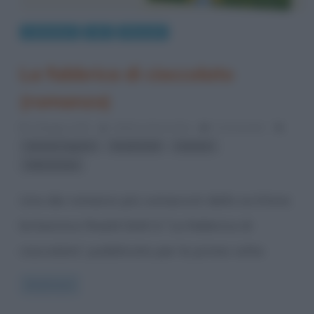
Letteratura
Libri
Riassunti
La fabbrica di cioccolato
(romanzo)
5 Maggio 2015
Stefano Moraschini
0 Comments
,
,
,
Libri per ragazzi
Roald Dahl
romanzi
Willy Wonka
Uno dei romanzi più conosciuti dello scrittore
britannico Roald Dahl è “La fabbrica di
cioccolato”, pubblicato per la prima volta
Read more