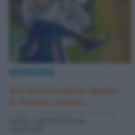
Arte
Quadri famosi
Jane Avril che danza (quadro
di Toulouse-Lautrec)
8 Maggio 2015
Fulvio Caporale
1 Comment
,
,
Jane Avril
quadri di Toulouse-Lautrec
Toulouse-Lautrec