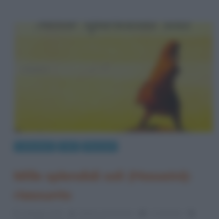
Letteratura
Libri
Riassunti
Mille splendidi soli (Hosseini):
riassunto
4 Maggio 2015
Stefano Moraschini
1 Comment