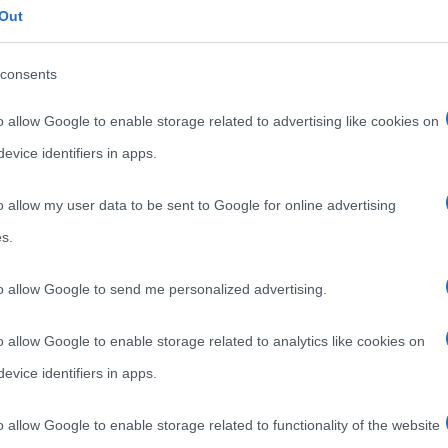
Out
dei personaggi dei cartoni più amato,
le
talmente famoso da essere diventato un
consents
Read more
o allow Google to enable storage related to advertising like cookies on
evice identifiers in apps.
o allow my user data to be sent to Google for online advertising
s.
to allow Google to send me personalized advertising.
o allow Google to enable storage related to analytics like cookies on
evice identifiers in apps.
o allow Google to enable storage related to functionality of the website