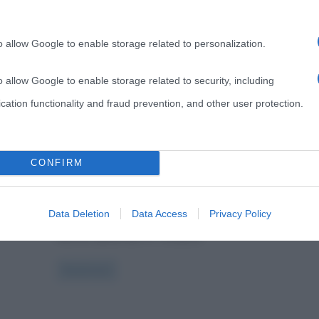
giro le pagine
Libri
o allow Google to enable storage related to personalization.
donato carrisi e il ciclo di
mila vasquez
o allow Google to enable storage related to security, including
cation functionality and fraud prevention, and other user protection.
8 Giugno 2015
Arlec
1 Comment
,
,
,
Donato Carrisi
hard boiled
Longanesi
e.
,
Mila Vasquez
Thriller
CONFIRM
ket
it’s not my cup of tea SBADABAM. deve
essere più o meno questo il rumore che
Data Deletion
Data Access
Privacy Policy
faccio quando ci ricasco.
Read more