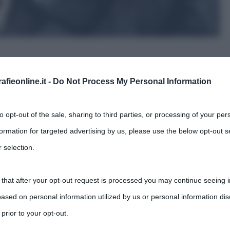
fieonline.it -
Do Not Process My Personal Information
,
,
s
hitler
Stalin
Unione Sovietica
to opt-out of the sale, sharing to third parties, or processing of your per
ce della strategia militare con la quale l’esercito
formation for targeted advertising by us, please use the below opt-out s
giugno
 selection.
 that after your opt-out request is processed you may continue seeing i
ased on personal information utilized by us or personal information dis
 prior to your opt-out.