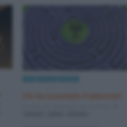
Arte
Curiosità
Mitologia
o
Chi ha inventato il labirinto?
s
5 Giugno 2015
Gloria Scott
23 Comments
,
,
,
invenzioni
labirinti
Minotauro