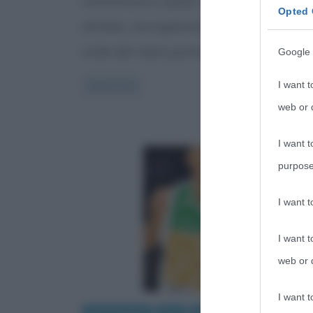
Camminare a piedi nudi sulla sabbia,
Opted 
all’alba, raccogliendo le conchiglie che 
onde del mare portano a riva è una
Google 
I want t
Read more
web or d
I want t
purpose
I want 
I want t
web or d
I want t
giro le pagine
Libri
Sport