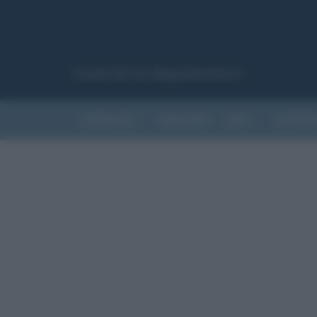
Canale del sito Biografieonline.it
CURIOSITÀ
RIASSUNTI
ARTI
LETTER