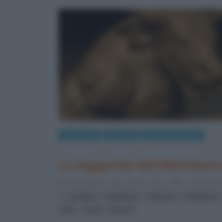
Letteratura
Mitologia
Personaggi storici
La leggenda del Minotaur
5 Giugno 2015
Cristiana Lenoci
17 Comment
,
,
,
Arianna
leggende
Minosse
Minotauro
,
,
Miti
mito
Teseo