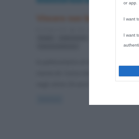
or app.
Vincere non basta
I want t
9 Giugno 2015
Arlec
0 Comments
I want t
,
,
,
basket
pallacanestro
Pietro Scibetta
authenti
Sarunas Jasikevicius
la pallacanestro di basket non so nient
niente eh, l’unico mio contatto col bas
negli ultimi 25 anni* è stato
Read more